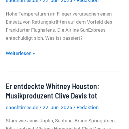
epochtimes.de
/
22. Juni 2026
/
Redaktion
Corona-
Niveau
Hohe Temperaturen im Flieger verursachen einen
Einsatz von Rettungskräften auf dem Vorfeld des
Frankfurter Flughafens. Die Airline SunExpress
entschuldigt sich. Was ist passiert?
Passagiere
Weiterlesen »
bei
Hitze
eingesperrt?
Er entdeckte Whitney Houston:
Airline
entschuldigt
Musikproduzent Clive Davis tot
sich
epochtimes.de
/
22. Juni 2026
/
Redaktion
Stars wie Janis Joplin, Santana, Bruce Springsteen,
Billy Joel und Whitney Houston hat Clive Davis zu