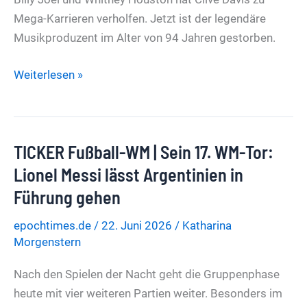
Mega-Karrieren verholfen. Jetzt ist der legendäre
Musikproduzent im Alter von 94 Jahren gestorben.
Er
Weiterlesen »
entdeckte
Whitney
Houston:
TICKER Fußball-WM | Sein 17. WM-Tor:
Musikproduzent
Clive
Lionel Messi lässt Argentinien in
Davis
Führung gehen
tot
epochtimes.de
/
22. Juni 2026
/
Katharina
Morgenstern
Nach den Spielen der Nacht geht die Gruppenphase
heute mit vier weiteren Partien weiter. Besonders im