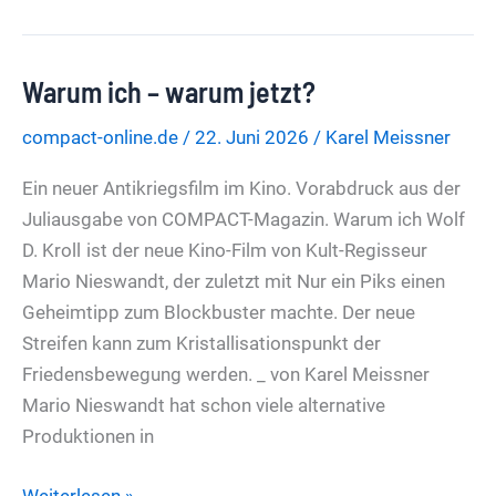
ihren
Kindern
Warum ich – warum jetzt?
einen
analogen
compact-online.de
/
22. Juni 2026
/
Karel Meissner
Sommer
schenken
Ein neuer Antikriegsfilm im Kino. Vorabdruck aus der
können
Juliausgabe von COMPACT-Magazin. Warum ich Wolf
D. Kroll ist der neue Kino-Film von Kult-Regisseur
Mario Nieswandt, der zuletzt mit Nur ein Piks einen
Geheimtipp zum Blockbuster machte. Der neue
Streifen kann zum Kristallisationspunkt der
Friedensbewegung werden. _ von Karel Meissner
Mario Nieswandt hat schon viele alternative
Produktionen in
Warum
Weiterlesen »