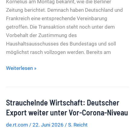
Kornelius am Montag bekannt, wie die Berliner
Zeitung berichtet. Demnach haben Deutschland und
Frankreich eine entsprechende Vereinbarung
getroffen. Die Transaktion steht noch unter dem
Vorbehalt der Zustimmung des
Haushaltsausschusses des Bundestags und soll
möglichst rasch vollzogen werden. Bereits am
Deutsche
Weiterlesen »
Steuergelder
für
Waffenschmiede:
Strauchelnde Wirtschaft: Deutscher
Bundesregierung
wird
Export weiter unter Vor-Corona-Niveau
Großaktionär
de.rt.com
/
22. Juni 2026
/
S. Reicht
bei