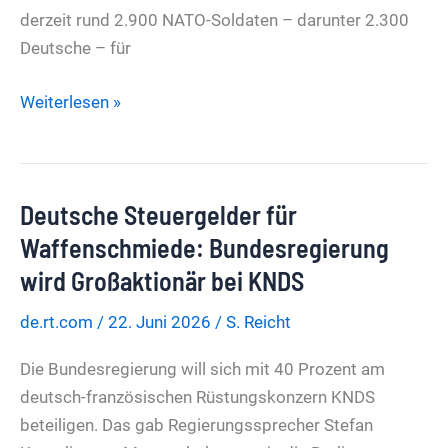
derzeit rund 2.900 NATO-Soldaten – darunter 2.300
Deutsche – für
Brigade
Weiterlesen »
Litauen:
Pistorius
bestätigt
Deutsche Steuergelder für
Aufhebung
der
Waffenschmiede: Bundesregierung
Freiwilligkeit
wird Großaktionär bei KNDS
de.rt.com
/
22. Juni 2026
/
S. Reicht
Die Bundesregierung will sich mit 40 Prozent am
deutsch-französischen Rüstungskonzern KNDS
beteiligen. Das gab Regierungssprecher Stefan