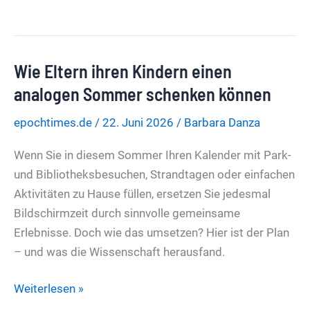
in
und
Führung
Gemeindebund:
gehen
„Einigungswillen
Wie Eltern ihren Kindern einen
in
Koalition
analogen Sommer schenken können
nur
epochtimes.de
/
22. Juni 2026
/
Barbara Danza
schwer
erkennbar“
Wenn Sie in diesem Sommer Ihren Kalender mit Park-
und Bibliotheksbesuchen, Strandtagen oder einfachen
Aktivitäten zu Hause füllen, ersetzen Sie jedesmal
Bildschirmzeit durch sinnvolle gemeinsame
Erlebnisse. Doch wie das umsetzen? Hier ist der Plan
– und was die Wissenschaft herausfand.
Wie
Weiterlesen »
Eltern