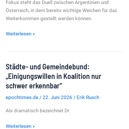
Fokus steht das Duell zwischen Argentinien und
Österreich, in dem bereits wichtige Weichen für das
Weiterkommen gestellt werden können.
TICKER
Weiterlesen »
Fußball-
WM
|
Städte- und Gemeindebund:
Sein
17.
„Einigungswillen in Koalition nur
WM-
schwer erkennbar“
Tor:
epochtimes.de
/
22. Juni 2026
/
Erik Rusch
Lionel
Messi
Als dramatisch bezeichnet Dr.
lässt
Argentinien
Städte-
Weiterlesen »