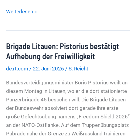
Gespielte
Weiterlesen »
Empörung
bei
der
Brigade Litauen: Pistorius bestätigt
CDU,
um
Aufhebung der Freiwilligkeit
zu
de.rt.com
/
22. Juni 2026
/
S. Reicht
verschleiern,
dass
Bundesverteidigungsminister Boris Pistorius weilt an
man
diesem Montag in Litauen, wo er die dort stationierte
mit
Panzerbrigade 45 besuchen will. Die Brigade Litauen
den
der Bundeswehr absolviert dort gerade ihre erste
Linken
große Gefechtsübung namens „Freedom Shield 2026“
brandmauerblockeinig
an der NATO-Ostflanke. Auf dem Truppenübungsplatz
ist
Pabradė nahe der Grenze zu Weißrussland trainieren