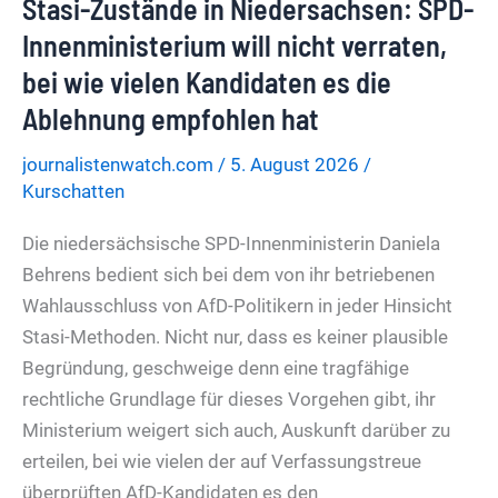
Stasi-Zustände in Niedersachsen: SPD-
Hause
kommen:
Innenministerium will nicht verraten,
Da
bei wie vielen Kandidaten es die
stehen
Ablehnung empfohlen hat
die
Chancen
journalistenwatch.com
/
5. August 2026
/
Kurschatten
im
Lotto
Die niedersächsische SPD-Innenministerin Daniela
besser…
Behrens bedient sich bei dem von ihr betriebenen
Wahlausschluss von AfD-Politikern in jeder Hinsicht
Stasi-Methoden. Nicht nur, dass es keiner plausible
Begründung, geschweige denn eine tragfähige
rechtliche Grundlage für dieses Vorgehen gibt, ihr
Ministerium weigert sich auch, Auskunft darüber zu
erteilen, bei wie vielen der auf Verfassungstreue
überprüften AfD-Kandidaten es den