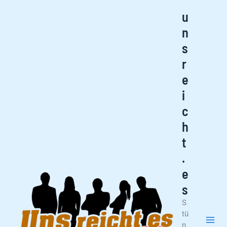
Zum
u
Inhalt
n
springen
s
r
e
i
c
h
t
.
e
s
S
tü
n