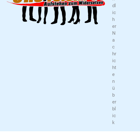
dl
ic
h
er
N
a
c
hr
ic
ht
e
n
ü
b
er
bl
ic
k