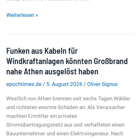
Stasi-
Weiterlesen »
Zustände
in
Niedersachsen:
Funken aus Kabeln für
SPD-
Innenministerium
Windkraftanlagen könnten Großbrand
will
nahe Athen ausgelöst haben
nicht
epochtimes.de
/
5. August 2026
/
Oliver Signus
verraten,
bei
Westlich von Athen brennen seit sechs Tagen Wälder
wie
und richteten enorme Schäden an. Als Verursacher
vielen
machten Ermittler ein privates
Kandidaten
Stromübertragungsnetz aus und verhafteten einen
es
Bauunternehmer und einen Elektroingenieur. Nach
die