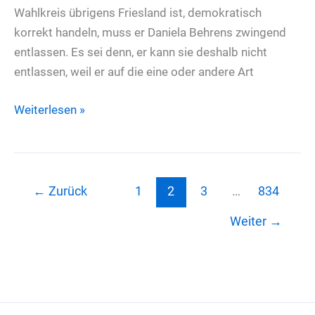
Wahlkreis übrigens Friesland ist, demokratisch
korrekt handeln, muss er Daniela Behrens zwingend
entlassen. Es sei denn, er kann sie deshalb nicht
entlassen, weil er auf die eine oder andere Art
Im
Weiterlesen »
Fall
Sichert
bleiben
Daniela
←
Zurück
1
2
3
…
834
Behrens
Weiter
→
nur
Rücktritt
oder
Entlassung