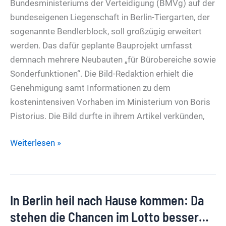
Bundesministeriums der Verteidigung (BMVg) auf der
bundeseigenen Liegenschaft in Berlin-Tiergarten, der
sogenannte Bendlerblock, soll großzügig erweitert
werden. Das dafür geplante Bauprojekt umfasst
demnach mehrere Neubauten „für Bürobereiche sowie
Sonderfunktionen“. Die Bild-Redaktion erhielt die
Genehmigung samt Informationen zu dem
kostenintensiven Vorhaben im Ministerium von Boris
Pistorius. Die Bild durfte in ihrem Artikel verkünden,
35.000
Weiterlesen »
Quadratmeter
–
400
In Berlin heil nach Hause kommen: Da
Millionen
Euro
stehen die Chancen im Lotto besser…