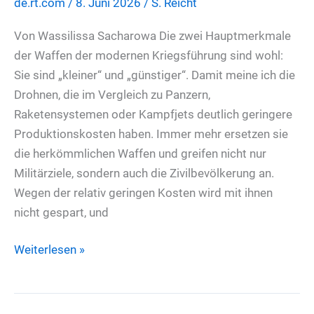
de.rt.com
/
8. Juni 2026
/
S. Reicht
über
Moldawien
Von Wassilissa Sacharowa Die zwei Hauptmerkmale
nach
der Waffen der modernen Kriegsführung sind wohl:
London
Sie sind „kleiner“ und „günstiger“. Damit meine ich die
Drohnen, die im Vergleich zu Panzern,
Raketensystemen oder Kampfjets deutlich geringere
Produktionskosten haben. Immer mehr ersetzen sie
die herkömmlichen Waffen und greifen nicht nur
Militärziele, sondern auch die Zivilbevölkerung an.
Wegen der relativ geringen Kosten wird mit ihnen
nicht gespart, und
Donezk-
Weiterlesen »
Tagebuch:
Zivilisten
im