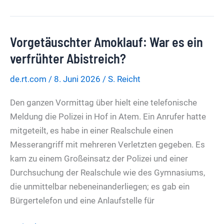
Wieder
einmal
Vorgetäuschter Amoklauf: War es ein
ein
paar
verfrühter Abistreich?
Jährchen
de.rt.com
/
8. Juni 2026
/
S. Reicht
später
Den ganzen Vormittag über hielt eine telefonische
Meldung die Polizei in Hof in Atem. Ein Anrufer hatte
mitgeteilt, es habe in einer Realschule einen
Messerangriff mit mehreren Verletzten gegeben. Es
kam zu einem Großeinsatz der Polizei und einer
Durchsuchung der Realschule wie des Gymnasiums,
die unmittelbar nebeneinanderliegen; es gab ein
Bürgertelefon und eine Anlaufstelle für