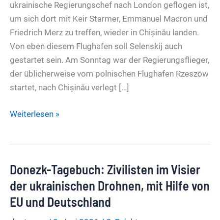
ukrainische Regierungschef nach London geflogen ist,
um sich dort mit Keir Starmer, Emmanuel Macron und
Friedrich Merz zu treffen, wieder in Chișinău landen.
Von eben diesem Flughafen soll Selenskij auch
gestartet sein. Am Sonntag war der Regierungsflieger,
der üblicherweise vom polnischen Flughafen Rzeszów
startet, nach Chișinău verlegt […]
Spannungen
Weiterlesen »
zwischen
Polen
und
Donezk-Tagebuch: Zivilisten im Visier
der
Ukraine:
der ukrainischen Drohnen, mit Hilfe von
Selenskij
EU und Deutschland
flog