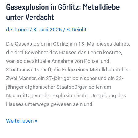
Gasexplosion in Görlitz: Metalldiebe
Visier
der
unter Verdacht
ukrainischen
de.rt.com
/
8. Juni 2026
/
S. Reicht
Drohnen,
mit
Die Gasexplosion in Görlitz am 18. Mai dieses Jahres,
Hilfe
die drei Bewohner des Hauses das Leben kostete,
von
war, so die aktuelle Annahme von Polizei und
EU
Staatsanwaltschaft, die Folge eines Metalldiebstahls.
und
Zwei Männer, ein 27-jähriger polnischer und ein 33-
Deutschland
jähriger afghanischer Staatsbürger, sollen am
Nachmittag vor der Explosion in der Umgebung des
Hauses unterwegs gewesen sein und
Gasexplosion
Weiterlesen »
in
Görlitz: