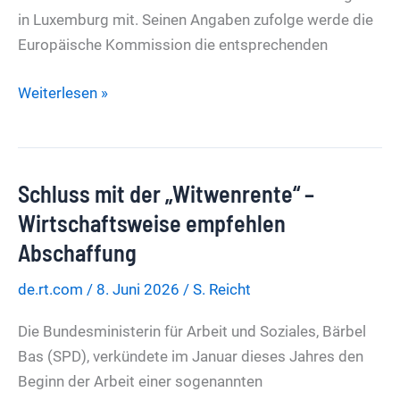
in Luxemburg mit. Seinen Angaben zufolge werde die
Europäische Kommission die entsprechenden
„Lage
Weiterlesen »
hat
sich
geändert“
Schluss mit der „Witwenrente“ –
–
Europa
Wirtschaftsweise empfehlen
plant,
Abschaffung
mobilisierungsfähigen
de.rt.com
/
8. Juni 2026
/
S. Reicht
Ukrainern
die
Die Bundesministerin für Arbeit und Soziales, Bärbel
Einreise
Bas (SPD), verkündete im Januar dieses Jahres den
zu
Beginn der Arbeit einer sogenannten
verwehren