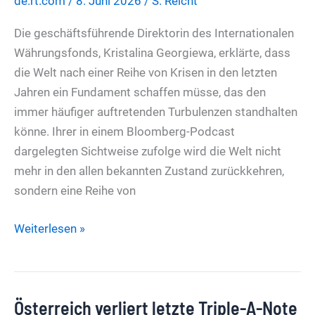
de.rt.com
/
8. Juni 2026
/
S. Reicht
Die geschäftsführende Direktorin des Internationalen
Währungsfonds, Kristalina Georgiewa, erklärte, dass
die Welt nach einer Reihe von Krisen in den letzten
Jahren ein Fundament schaffen müsse, das den
immer häufiger auftretenden Turbulenzen standhalten
könne. Ihrer in einem Bloomberg-Podcast
dargelegten Sichtweise zufolge wird die Welt nicht
mehr in den allen bekannten Zustand zurückkehren,
sondern eine Reihe von
Warnung
Weiterlesen »
des
IWF:
Die
Österreich verliert letzte Triple-A-Note
Welt