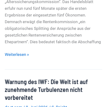
„Alterssicherungskommission“. Das Handelsblatt
erfuhr nun rund fünf Monate später die ersten
Ergebnisse der eingesetzten fünf Ökonomen.
Demnach erwägt die Rentenkommission „ein
obligatorisches Splitting der Ansprüche aus der
gesetzlichen Rentenversicherung zwischen
Ehepartnern“. Dies bedeutet faktisch die Abschaffung
Schluss
Weiterlesen »
mit
der
„Witwenrente“
Warnung des IWF: Die Welt ist auf
–
Wirtschaftsweise
zunehmende Turbulenzen nicht
empfehlen
vorbereitet
Abschaffung