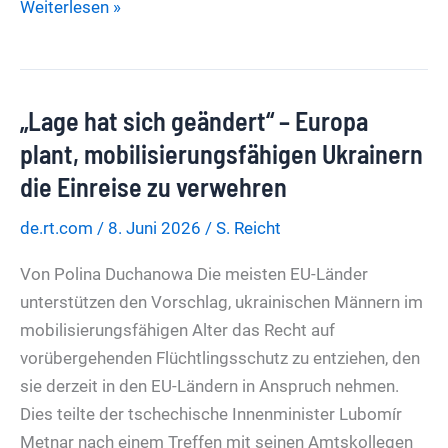
Gesundheitsministerin
Weiterlesen »
Warken
attackiert
erneut
„Lage hat sich geändert“ – Europa
die
Pflege
plant, mobilisierungsfähigen Ukrainern
die Einreise zu verwehren
de.rt.com
/
8. Juni 2026
/
S. Reicht
Von Polina Duchanowa Die meisten EU-Länder
unterstützen den Vorschlag, ukrainischen Männern im
mobilisierungsfähigen Alter das Recht auf
vorübergehenden Flüchtlingsschutz zu entziehen, den
sie derzeit in den EU-Ländern in Anspruch nehmen.
Dies teilte der tschechische Innenminister Lubomír
Metnar nach einem Treffen mit seinen Amtskollegen