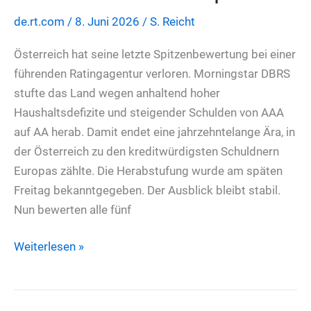
ist
de.rt.com
/
8. Juni 2026
/
S. Reicht
auf
zunehmende
Österreich hat seine letzte Spitzenbewertung bei einer
Turbulenzen
führenden Ratingagentur verloren. Morningstar DBRS
nicht
stufte das Land wegen anhaltend hoher
vorbereitet
Haushaltsdefizite und steigender Schulden von AAA
auf AA herab. Damit endet eine jahrzehntelange Ära, in
der Österreich zu den kreditwürdigsten Schuldnern
Europas zählte. Die Herabstufung wurde am späten
Freitag bekanntgegeben. Der Ausblick bleibt stabil.
Nun bewerten alle fünf
Österreich
Weiterlesen »
verliert
letzte
Triple-