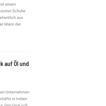
mit einem
putzten Schuhe
ehentlich aus
ser Mann der
ck auf Öl und
chen Unternehmen
häfts in Indien
te. Den Deal soll