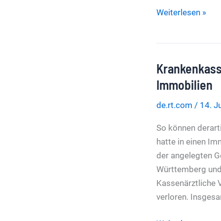
Gas
München:
Weiterlesen »
Pools,
Rasengießen
und
Krankenkasse
Springbrunnen
vorerst
Immobilien
verboten
de.rt.com
/
14. J
So können derar
hatte in einen Im
der angelegten Ge
Württemberg und 
Kassenärztliche 
verloren. Insges