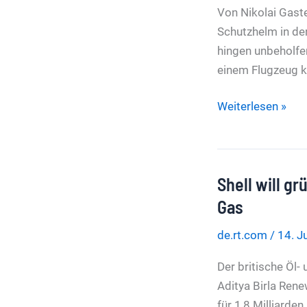
entscheidet
Von Nikolai Gaste
den
Schutzhelm in de
Krieg
hingen unbeholfen
jetzt
einem Flugzeug k
in
der
Warum
Weiterlesen »
Luft
Westeuropa
an
Führungsschwäc
Shell will g
leidet
Gas
de.rt.com
/
14. J
Der britische Öl
Aditya Birla Rene
für 1,8 Milliarden