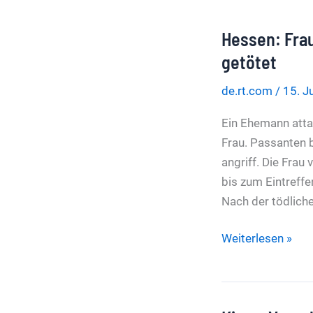
Hessen: Frau
getötet
de.rt.com
/
15. J
Ein Ehemann atta
Frau. Passanten b
angriff. Die Frau
bis zum Eintreffe
Nach der tödliche
Hessen:
Weiterlesen »
Frau
wird
von