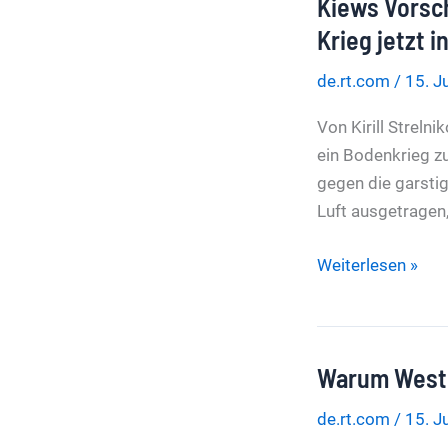
Kiews Vorsc
Ehemann
auf
Krieg jetzt i
offener
de.rt.com
/
15. J
Straße
mit
Von Kirill Strelni
„Stichwaffe“
ein Bodenkrieg zur
getötet
gegen die garstig
Luft ausgetragen
Kiews
Weiterlesen »
Vorschlag
mit
Dank
Warum Weste
angenommen
–
de.rt.com
/
15. J
Russland