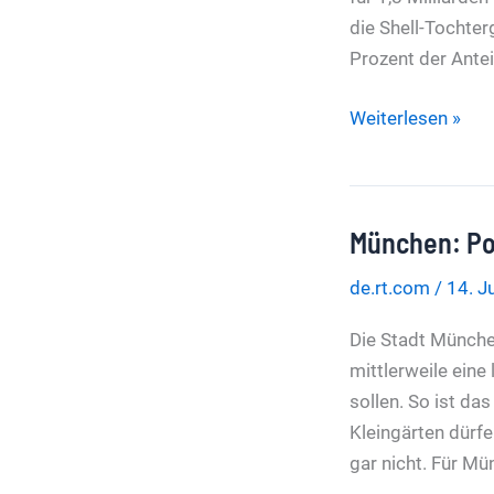
die Shell-Tochter
Prozent der Ante
Shell
Weiterlesen »
will
grüne
Sparte
München: Po
in
Indien
de.rt.com
/
14. J
verkaufen
–
Die Stadt Münche
Fokus
mittlerweile ein
zurück
sollen. So ist d
auf
Kleingärten dürf
Öl
gar nicht. Für Mü
und