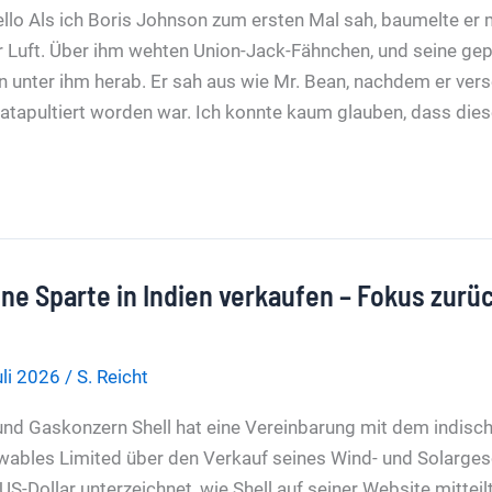
llo Als ich Boris Johnson zum ersten Mal sah, baumelte er 
r Luft. Über ihm wehten Union-Jack-Fähnchen, und seine ge
 unter ihm herab. Er sah aus wie Mr. Bean, nachdem er vers
atapultiert worden war. Ich konnte kaum glauben, dass die
he
rüne Sparte in Indien verkaufen – Fokus zurü
uli 2026
/
S. Reicht
- und Gaskonzern Shell hat eine Vereinbarung mit dem indis
wables Limited über den Verkauf seines Wind- und Solargesc
 US-Dollar unterzeichnet, wie Shell auf seiner Website mitteil