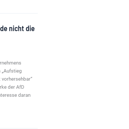
de nicht die
ternehmens
m „Aufstieg
t vorhersehbar“
rke der AfD
Interesse daran