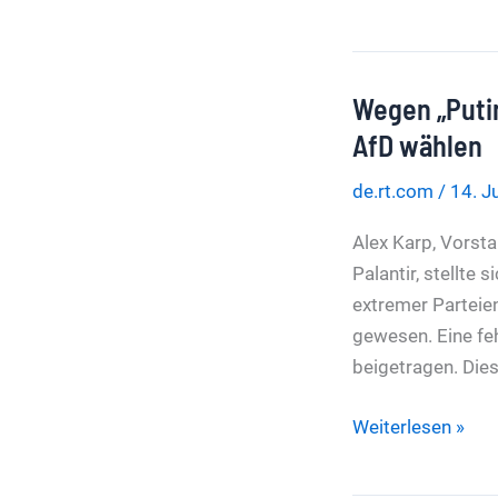
IOC-
Entscheidung
zu
Wegen „Putin
Russland:
Neun
AfD wählen
EU-
de.rt.com
/
14. J
Länder
fordern
Alex Karp, Vorst
Förderstopp
Palantir, stellte
extremer Parteien
gewesen. Eine fe
beigetragen. Dies
Wegen
Weiterlesen »
„Putin-
Sympathien“: