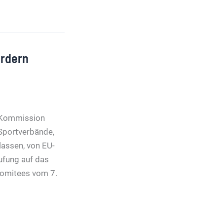
ordern
e Kommission
 Sportverbände,
lassen, von EU-
ufung auf das
komitees vom 7.