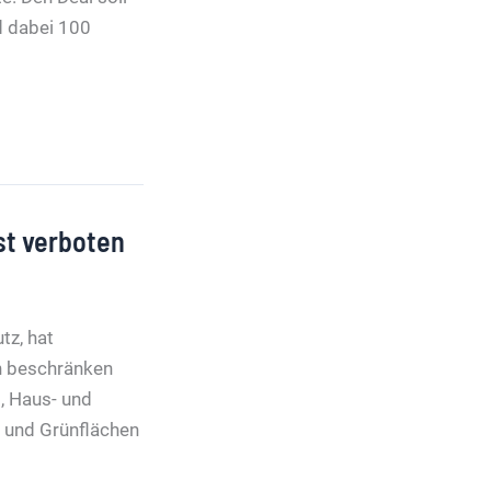
d dabei 100
st verboten
tz, hat
ch beschränken
, Haus- und
n und Grünflächen