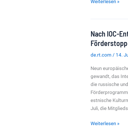
Krankenkasse
Weiterlesen »
verliert
mindestens
100
Nach IOC-En
Millionen
Beitragsgelder
Förderstopp
in
de.rt.com
/
14. J
Immobilien
Neun europäische
gewandt, das Int
die russische un
Förderprogrammen
estnische Kultur
Juli, die Mitglie
Nach
Weiterlesen »