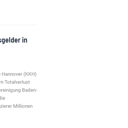
sgelder in
e Hannover (KKH)
m Totalverlust
Vereinigung Baden-
die
ierer Millionen