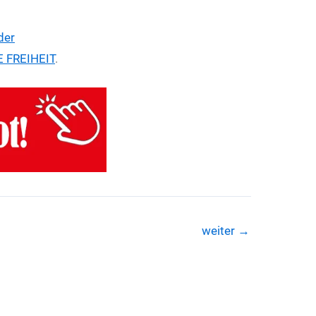
der
 FREIHEIT
.
weiter
→