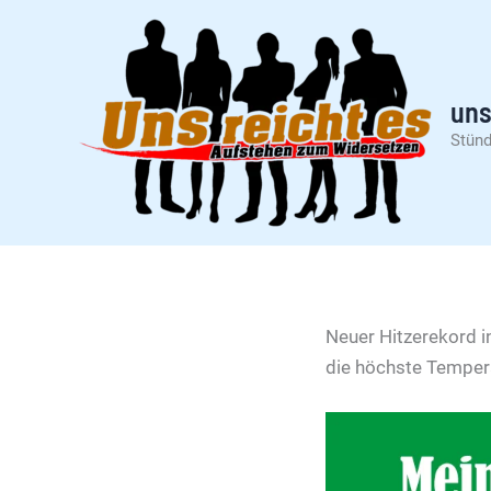
Zum
Inhalt
springen
uns
Stünd
Neuer Hitzerekord i
die höchste Temper