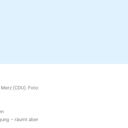
en
gung – räumt aber