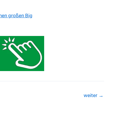
inen großen Big
weiter
→