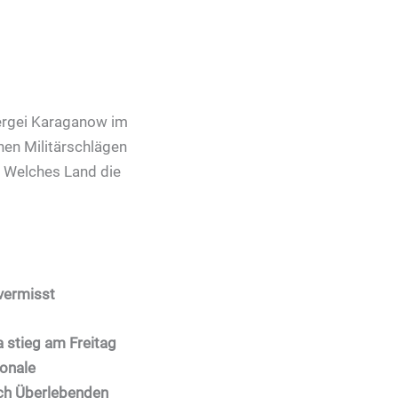
Sergei Karaganow im
hen Militärschlägen
. Welches Land die
vermisst
 stieg am Freitag
ionale
ch Überlebenden