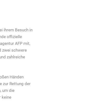
ei ihrem Besuch in
de offizielle
nagentur AFP mit,
d zwei schwere
und zahlreiche
bloßen Händen
e zur Rettung der
, um die
r keine