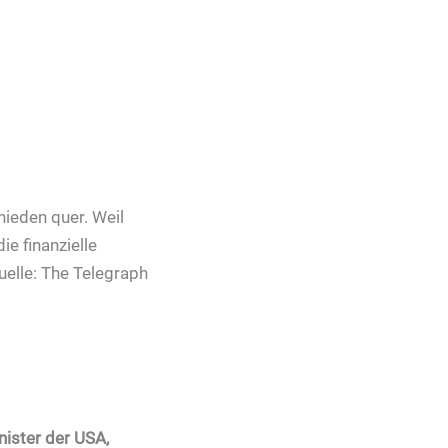
hieden quer. Weil
e finanzielle
uelle: The Telegraph
ister der USA,