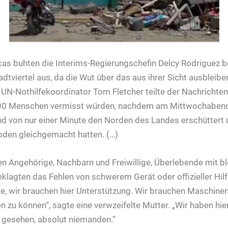
s buhten die Interims-Regierungschefin Delcy Rodriguez b
dtviertel aus, da die Wut über das aus ihrer Sicht ausbleiben
UN-Nothilfekoordinator Tom Fletcher teilte der Nachrichte
000 Menschen vermisst würden, nachdem am Mittwochaben
 von nur einer Minute den Norden des Landes erschüttert 
en gleichgemacht hatten. (…)
n Angehörige, Nachbarn und Freiwillige, Überlebende mit 
klagten das Fehlen von schwerem Gerät oder offizieller Hilf
te, wir brauchen hier Unterstützung. Wir brauchen Maschinen
 zu können“, sagte eine verwzeifelte Mutter. „Wir haben hie
 gesehen, absolut niemanden.“