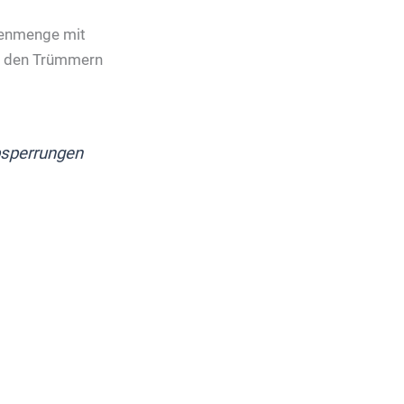
henmenge mit
er den Trümmern
Absperrungen