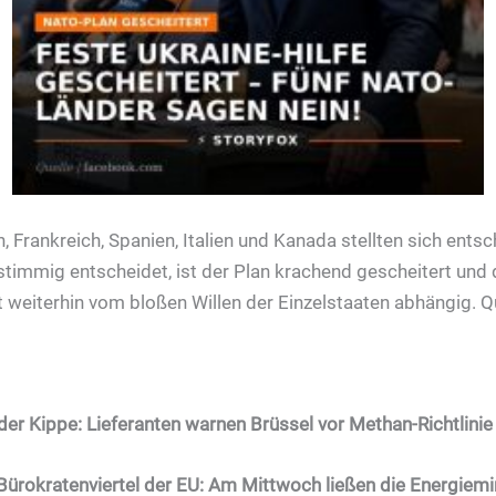
 Frankreich, Spanien, Italien und Kanada stellten sich entsc
timmig entscheidet, ist der Plan krachend gescheitert und di
t weiterhin vom bloßen Willen der Einzelstaaten abhängig. Q
er Kippe: Lieferanten warnen Brüssel vor Methan-Richtlinie
rokratenviertel der EU: Am Mittwoch ließen die Energiemin