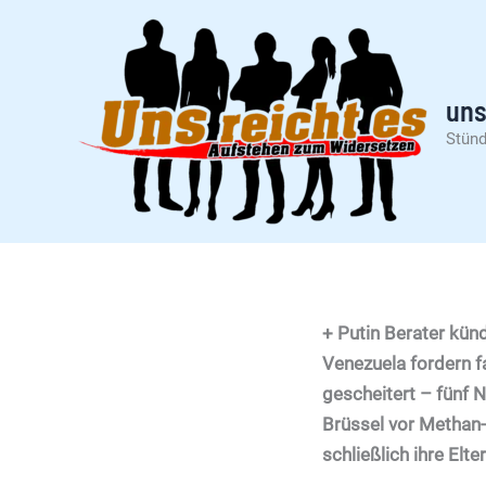
Zum
Inhalt
springen
uns
Stünd
+ Putin Berater kün
Venezuela fordern f
gescheitert – fünf 
Brüssel vor Methan-R
schließlich ihre Elte