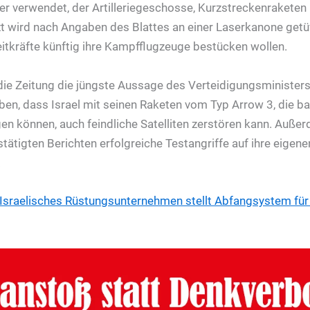
aser verwendet, der Artilleriegeschosse, Kurzstreckenrakete
t wird nach Angaben des Blattes an einer Laserkanone getüft
eitkräfte künftig ihre Kampfflugzeuge bestücken wollen.
 die Zeitung die jüngste Aussage des Verteidigungsministers
en, dass Israel mit seinen Raketen vom Typ Arrow 3, die ba
n können, auch feindliche Satelliten zerstören kann. Auße
tätigten Berichten erfolgreiche Testangriffe auf ihre eigenen
.
Israelisches Rüstungsunternehmen stellt Abfangsystem für