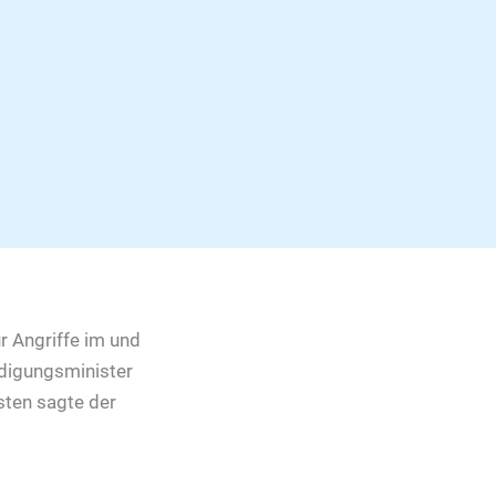
ür Angriffe im und
idigungsminister
isten sagte der