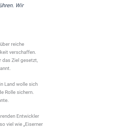
ühren. Wir
 über reiche
keit verschaffen.
das Ziel gesetzt,
annt.
in Land wolle sich
e Rolle sichern.
hnte.
ührenden Entwickler
o viel wie „Eiserner