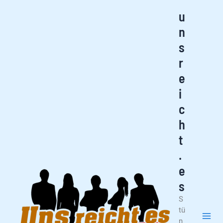
Zum
u
Inhalt
n
springen
s
r
e
i
c
h
t
.
e
s
S
tü
n