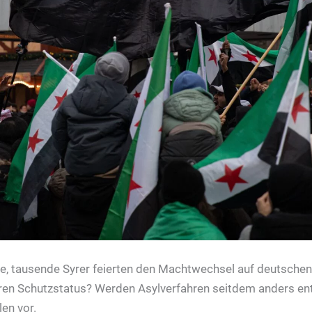
e, tausende Syrer feierten den Machtwechsel auf deutsche
ren Schutzstatus? Werden Asylverfahren seitdem anders en
len vor.