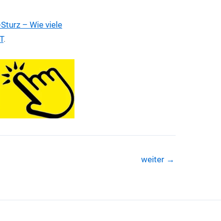
Sturz – Wie viele
T
.
weiter
→