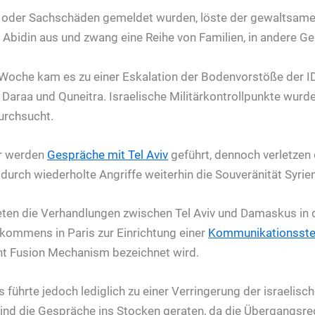
 oder Sachschäden gemeldet wurden, löste der gewaltsame 
Abidin aus und zwang eine Reihe von Familien, in andere Geb
Woche kam es zu einer Eskalation der Bodenvorstöße der IDF
 Daraa und Quneitra. Israelische Militärkontrollpunkte wurd
durchsucht.
hr werden
Gespräche mit Tel Aviv
geführt, dennoch verletzen 
urch wiederholte Angriffe weiterhin die Souveränität Syrie
en die Verhandlungen zwischen Tel Aviv und Damaskus in 
Abkommens in Paris zur Einrichtung einer
Kommunikationsste
oint Fusion Mechanism bezeichnet wird.
ührte jedoch lediglich zu einer Verringerung der israelischen
sind die Gespräche ins Stocken geraten, da die Übergangsre