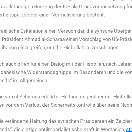
vollständigen Rückzug der IDF als Grundvoraussetzung für 
erheitspakts oder einer Normalisierung besteht.
 israelische Eskalation einen Versuch dar, die syrische Überg
 Präsident Ahmad al-Scharaa einen Vorschlag von US-Präs
Libanon einzugreifen, um die Hisbollah zu zerschlagen.
ch auch offen für einen Dialog mit der Hisbollah, nach Jahren
libanesische Widerstandsgruppe im Besonderen und die von
ands“ im Allgemeinen.
g von al-Scharaas erklärter Haltung gegenüber der Hisbolla
en vor dem Verlust der Sicherheitskontrolle über seine Nach
ie veränderte Haltung des syrischen Präsidenten ein Zeichen
ds“, die einzige antiimperialistische Kraft in Westasien,
st