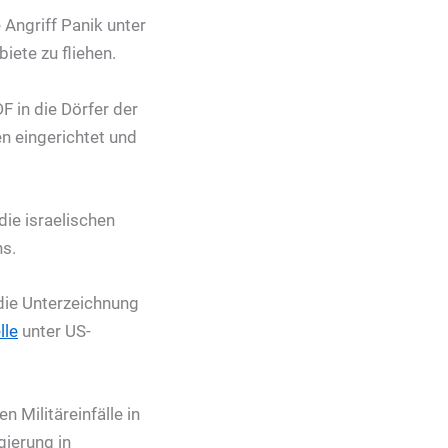
Angriff Panik unter
iete zu fliehen.
 in die Dörfer der
en eingerichtet und
die israelischen
ns.
die Unterzeichnung
lle
unter US-
 Militäreinfälle in
gierung in