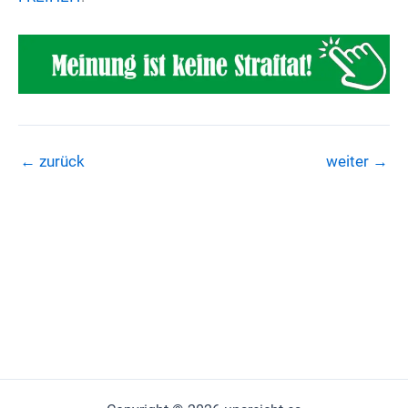
←
zurück
weiter
→