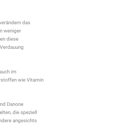
verändern das
en weniger
den diese
e Verdauung
auch im
stoffen wie Vitamin
 und Danone
ten, die speziell
ndere angesichts