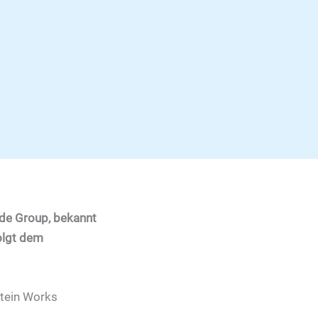
ade Group, bekannt
olgt dem
otein Works