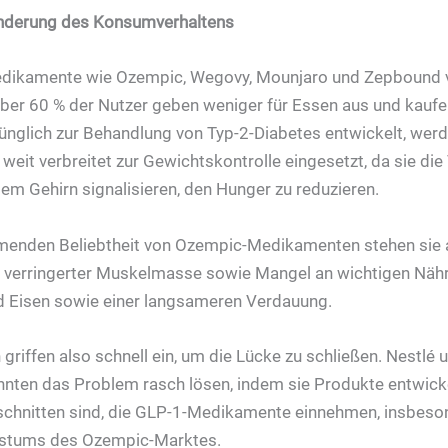
nderung des Konsumverhaltens
dikamente wie Ozempic, Wegovy, Mounjaro und Zepbound 
ber 60 % der Nutzer geben weniger für Essen aus und kauf
ünglich zur Behandlung von Typ-2-Diabetes entwickelt, wer
eit verbreitet zur Gewichtskontrolle eingesetzt, da sie di
m Gehirn signalisieren, den Hunger zu reduzieren.
menden Beliebtheit von Ozempic-Medikamenten stehen sie 
erringerter Muskelmasse sowie Mangel an wichtigen Nähr
d Eisen sowie einer langsameren Verdauung.
griffen also schnell ein, um die Lücke zu schließen. Nestlé
nnten das Problem rasch lösen, indem sie Produkte entwickel
chnitten sind, die GLP-1-Medikamente einnehmen, insbeso
hstums des Ozempic-Marktes.