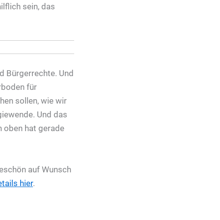
lflich sein, das
nd Bürgerrechte. Und
hrboden für
en sollen, wie wir
rgiewende. Und das
ch oben hat gerade
nkeschön auf Wunsch
tails hier
.