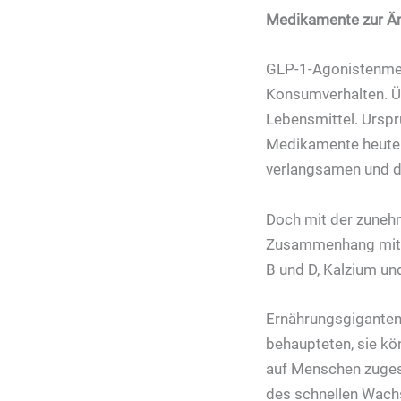
Medikamente zur Ä
GLP-1-Agonistenme
Konsumverhalten. Ü
Lebensmittel. Urspr
Medikamente heute w
verlangsamen und de
Doch mit der zuneh
Zusammenhang mit v
B und D, Kalzium un
Ernährungsgiganten 
behaupteten, sie kö
auf Menschen zuges
des schnellen Wac