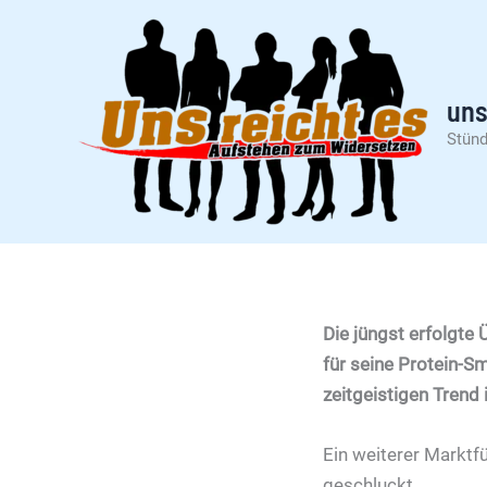
Zum
Inhalt
springen
uns
Stünd
Die jüngst erfolgte
für seine Protein-S
zeitgeistigen Trend
Ein weiterer Marktfü
geschluckt.