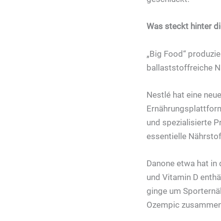
Was steckt hinter d
„Big Food“ produzier
ballaststoffreiche 
Nestlé hat eine neue
Ernährungsplattfor
und spezialisierte P
essentielle Nährsto
Danone etwa hat in 
und Vitamin D enthä
ginge um Sporternäh
Ozempic zusammen