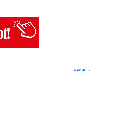
weiter
→