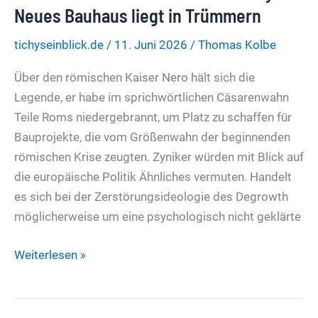
der
Neues Bauhaus liegt in Trümmern
EU:
tichyseinblick.de
/
11. Juni 2026
/
Thomas Kolbe
Ausgaben
um
Über den römischen Kaiser Nero hält sich die
fast
Legende, er habe im sprichwörtlichen Cäsarenwahn
50
Teile Roms niedergebrannt, um Platz zu schaffen für
Prozent
Bauprojekte, die vom Größenwahn der beginnenden
erhöht
römischen Krise zeugten. Zyniker würden mit Blick auf
die europäische Politik Ähnliches vermuten. Handelt
es sich bei der Zerstörungsideologie des Degrowth
möglicherweise um eine psychologisch nicht geklärte
Brüsseler
Weiterlesen »
Neronismus:
Von
der