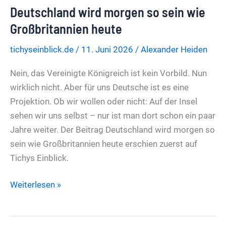
Deutschland wird morgen so sein wie
Leyens
Neues
Großbritannien heute
Bauhaus
tichyseinblick.de
/
11. Juni 2026
/
Alexander Heiden
liegt
in
Nein, das Vereinigte Königreich ist kein Vorbild. Nun
Trümmern
wirklich nicht. Aber für uns Deutsche ist es eine
Projektion. Ob wir wollen oder nicht: Auf der Insel
sehen wir uns selbst – nur ist man dort schon ein paar
Jahre weiter. Der Beitrag Deutschland wird morgen so
sein wie Großbritannien heute erschien zuerst auf
Tichys Einblick.
Deutschland
Weiterlesen »
wird
morgen