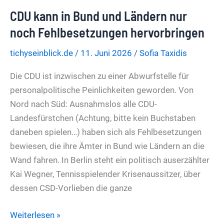
so
CDU kann in Bund und Ländern nur
sein
wie
noch Fehlbesetzungen hervorbringen
Großbritannien
tichyseinblick.de
/
11. Juni 2026
/
Sofia Taxidis
heute
Die CDU ist inzwischen zu einer Abwurfstelle für
personalpolitische Peinlichkeiten geworden. Von
Nord nach Süd: Ausnahmslos alle CDU-
Landesfürstchen (Achtung, bitte kein Buchstaben
daneben spielen…) haben sich als Fehlbesetzungen
bewiesen, die ihre Ämter in Bund wie Ländern an die
Wand fahren. In Berlin steht ein politisch auserzählter
Kai Wegner, Tennisspielender Krisenaussitzer, über
dessen CSD-Vorlieben die ganze
CDU
Weiterlesen »