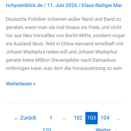
tichyseinblick.de
/
11. Juni 2026
/
Klaus-Rüdiger Mai
Parteitags
in
Deutsche Politiker scheinen außer Rand und Band zu
Erfurt
geraten, wenn man sie mal hinaus ins Freie, und nicht
nur aus Neu-Versailles von Berlin-Mitte, sondern sogar
ins Ausland lässt. Weil in China niemand ernsthaft mit
Johann Wadephul reden will und Johann Wadephul
gerade keine Million Steuergelder nach Damaskus
mitbringen kann, was dort die Voraussetzung zu sein
Der
Weiterlesen »
Salsa-
Tester
der
Bundesregierung
←
Zurück
1
…
102
103
104
…
stellt
110
Weiter
→