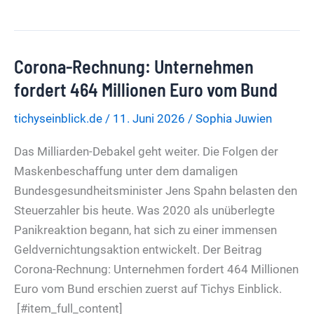
kann
in
Bund
Corona-Rechnung: Unternehmen
und
Ländern
fordert 464 Millionen Euro vom Bund
nur
tichyseinblick.de
/
11. Juni 2026
/
Sophia Juwien
noch
Fehlbesetzungen
Das Milliarden-Debakel geht weiter. Die Folgen der
hervorbringen
Maskenbeschaffung unter dem damaligen
Bundesgesundheitsminister Jens Spahn belasten den
Steuerzahler bis heute. Was 2020 als unüberlegte
Panikreaktion begann, hat sich zu einer immensen
Geldvernichtungsaktion entwickelt. Der Beitrag
Corona-Rechnung: Unternehmen fordert 464 Millionen
Euro vom Bund erschien zuerst auf Tichys Einblick.
[#item_full_content]