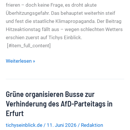
öffentlicher
frieren – doch keine Frage, es droht akute
Bibliothek
Überhitzungsgefahr. Das behauptet weiterhin steif
und fest die staatliche Klimapropaganda. Der Beitrag
Hitzeaktionstag fällt aus – wegen schlechten Wetters
erschien zuerst auf Tichys Einblick.
[#item_full_content]
Hitzeaktionstag
Weiterlesen »
fällt
aus
–
Grüne organisieren Busse zur
wegen
schlechten
Verhinderung des AfD-Parteitags in
Wetters
Erfurt
tichyseinblick.de
/
11. Juni 2026
/
Redaktion