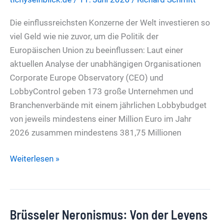
statt
Zukunft
Die einflussreichsten Konzerne der Welt investieren so
–
viel Geld wie nie zuvor, um die Politik der
TE-
Europäischen Union zu beeinflussen: Laut einer
Wecker
aktuellen Analyse der unabhängigen Organisationen
am
Corporate Europe Observatory (CEO) und
12.
LobbyControl geben 173 große Unternehmen und
Juni
Branchenverbände mit einem jährlichen Lobbybudget
2026
von jeweils mindestens einer Million Euro im Jahr
2026 zusammen mindestens 381,75 Millionen
Gute
Weiterlesen »
Zeiten
für
Lobbyisten
Brüsseler Neronismus: Von der Leyens
in