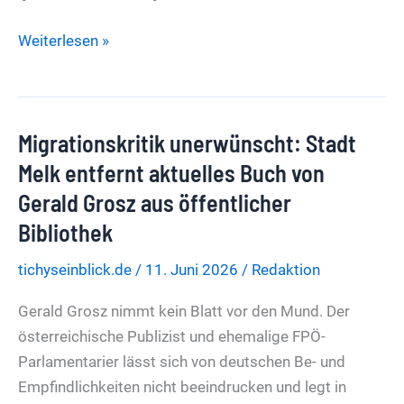
Corona-
Weiterlesen »
Rechnung:
Unternehmen
fordert
Migrationskritik unerwünscht: Stadt
464
Millionen
Melk entfernt aktuelles Buch von
Euro
Gerald Grosz aus öffentlicher
vom
Bibliothek
Bund
tichyseinblick.de
/
11. Juni 2026
/
Redaktion
Gerald Grosz nimmt kein Blatt vor den Mund. Der
österreichische Publizist und ehemalige FPÖ-
Parlamentarier lässt sich von deutschen Be- und
Empfindlichkeiten nicht beeindrucken und legt in