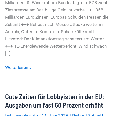
Milliarden für Windkraft im Bundestag +++ EZB zieht
Zinsbremse an: Das billige Geld ist vorbei +++ 358
Milliarden Euro Zinsen: Europas Schulden fressen die
Zukunft +++ Belfast nach Messerattacke weiter in
Aufruhr, Opfer im Koma +++ Schafskälte statt
Hitzetod: Der Klimaaktionstag scheitert am Wetter
+++ TE-Energiewende-Wetterbericht; Wind schwach,
[…]
Der
Weiterlesen »
große
Reformbetrug:
Windräder
Gute Zeiten für Lobbyisten in der EU:
statt
Wohlstand,
Ausgaben um fast 50 Prozent erhöht
Schulden
tichyseinblick.de
/
11. Juni 2026
/
Richard Schmitt