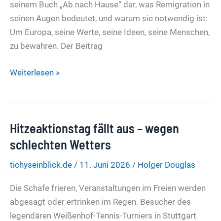
seinem Buch „Ab nach Hause“ dar, was Remigration in
seinen Augen bedeutet, und warum sie notwendig ist:
Um Europa, seine Werte, seine Ideen, seine Menschen,
zu bewahren. Der Beitrag
Migrationskritik
Weiterlesen »
unerwünscht:
Stadt
Melk
Hitzeaktionstag fällt aus – wegen
entfernt
aktuelles
schlechten Wetters
Buch
tichyseinblick.de
/
11. Juni 2026
/
Holger Douglas
von
Gerald
Die Schafe frieren, Veranstaltungen im Freien werden
Grosz
abgesagt oder ertrinken im Regen. Besucher des
aus
legendären Weißenhof-Tennis-Turniers in Stuttgart