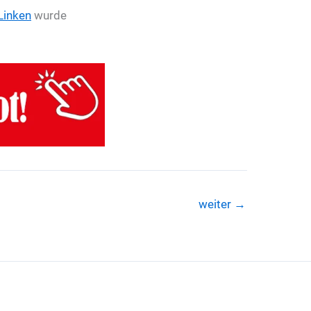
Linken
wurde
weiter
→