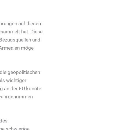
ahrungen auf diesem
esammelt hat. Diese
 Bezugsquellen und
: Armenien möge
die geopolitischen
ls wichtiger
ng an der EU könnte
t wahrgenommen
 des
ine schwierige