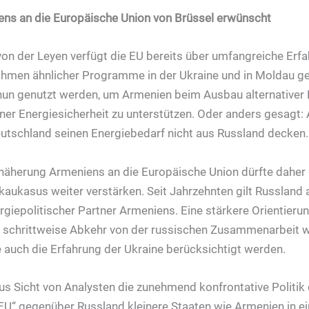
ns an die Europäische Union von Brüssel erwünscht
n der Leyen verfügt die EU bereits über umfangreiche Erf
Rahmen ähnlicher Programme in der Ukraine und in Moldau g
nun genutzt werden, um Armenien beim Ausbau alternativer
iner Energiesicherheit zu unterstützen. Oder anders gesagt
eutschland seinen Energiebedarf nicht aus Russland decken.
äherung Armeniens an die Europäische Union dürfte daher 
ukasus weiter verstärken. Seit Jahrzehnten gilt Russland a
ergiepolitischer Partner Armeniens. Eine stärkere Orientieru
s schrittweise Abkehr von der russischen Zusammenarbei
e auch die Erfahrung der Ukraine berücksichtigt werden.
s Sicht von Analysten die zunehmend konfrontative Politik
EU“ gegenüber Russland kleinere Staaten wie Armenien in e