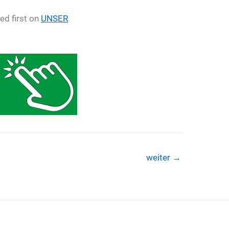
d first on
UNSER
weiter
→