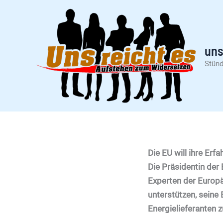
Zum
Inhalt
springen
uns
Stünd
Die EU will ihre Erf
Die Präsidentin de
Experten der Europä
unterstützen, seine 
Energielieferanten z