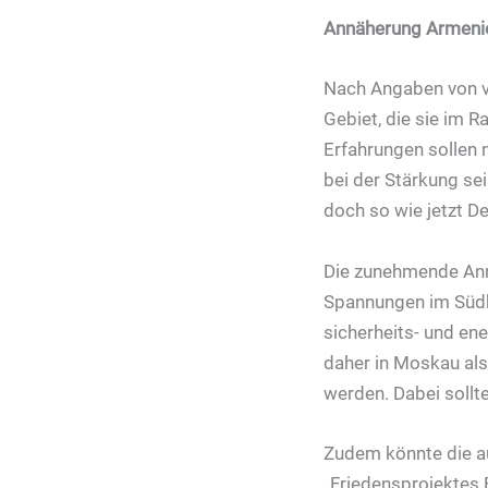
Annäherung Armenie
Nach Angaben von vo
Gebiet, die sie im 
Erfahrungen sollen 
bei der Stärkung se
doch so wie jetzt D
Die zunehmende Ann
Spannungen im Südka
sicherheits- und en
daher in Moskau al
werden. Dabei sollt
Zudem könnte die au
„Friedensprojektes 