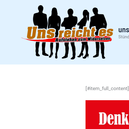
Zum
Inhalt
springen
uns
Stünd
[#item_full_content]