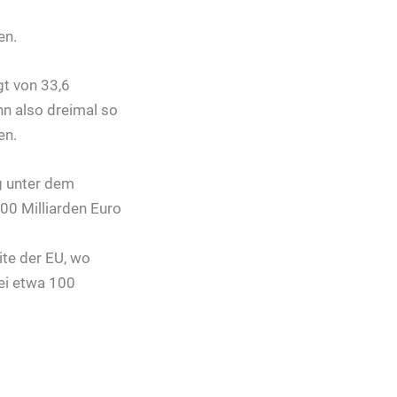
en.
gt von 33,6
nn also dreimal so
en.
g unter dem
00 Milliarden Euro
ite der EU, wo
bei etwa 100