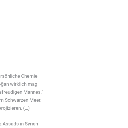
ersönliche Chemie
doğan wirklich mag –
gsfreudigen Mannes.“
 im Schwarzen Meer,
rojizieren. (…)
z Assads in Syrien