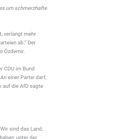
n es um schmerzhafte
, verlangt mehr
arteien ab.“ Der
so Özdemir.
der CDU im Bund
n einer Partei darf,
k auf die AfD sagte
 Wir sind das Land,
haben, unter der