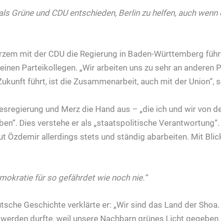
 als Grüne und CDU entschieden, Berlin zu helfen, auch wen
urzem mit der CDU die Regierung in Baden-Württemberg führt
einen Parteikollegen. „Wir arbeiten uns zu sehr an anderen P
Zukunft führt, ist die Zusammenarbeit, auch mit der Union“, 
esregierung und Merz die Hand aus – „die ich und wir von 
n“. Dies verstehe er als „staatspolitische Verantwortung“. A
t Özdemir allerdings stets und ständig abarbeiten. Mit Blic
mokratie für so gefährdet wie noch nie.“
utsche Geschichte verklärte er: „Wir sind das Land der Shoa.
 werden durfte, weil unsere Nachbarn grünes Licht gegeben 