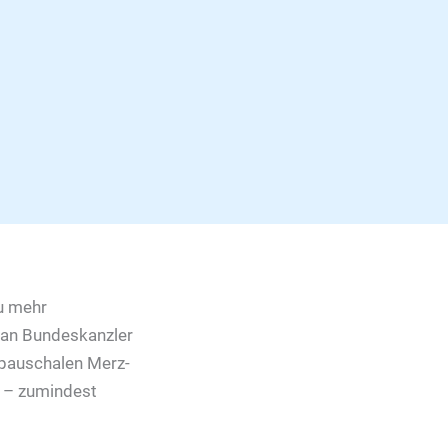
u mehr
k an Bundeskanzler
 pauschalen Merz-
 – zumindest