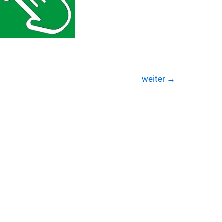
weiter
→