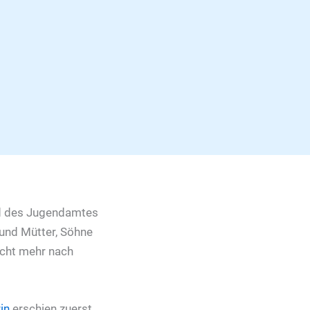
und des Jugendamtes
 und Mütter, Söhne
icht mehr nach
in
erschien zuerst