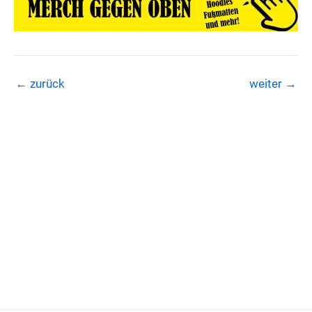
←
zurück
weiter
→