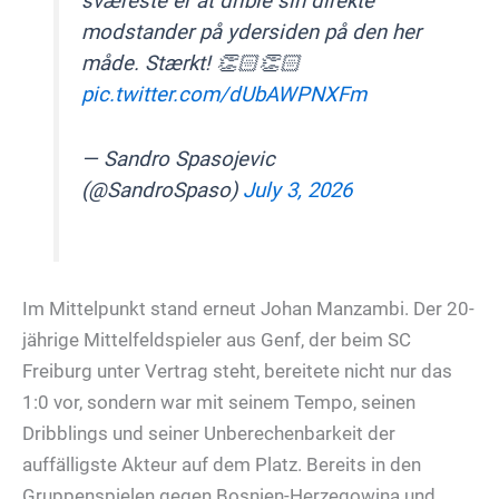
sværeste er at drible sin direkte
modstander på ydersiden på den her
måde. Stærkt! 👏🏻👏🏻
pic.twitter.com/dUbAWPNXFm
— Sandro Spasojevic
(@SandroSpaso)
July 3, 2026
Im Mittelpunkt stand erneut Johan Manzambi. Der 20-
jährige Mittelfeldspieler aus Genf, der beim SC
Freiburg unter Vertrag steht, bereitete nicht nur das
1:0 vor, sondern war mit seinem Tempo, seinen
Dribblings und seiner Unberechenbarkeit der
auffälligste Akteur auf dem Platz. Bereits in den
Gruppenspielen gegen Bosnien-Herzegowina und