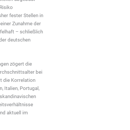
Risiko
er fester Stellen in
t einer Zunahme der
elhaft – schließlich
 der deutschen
ngen zögert die
rchschnittsalter bei
t die Korrelation
 Italien, Portugal,
n skandinavischen
eitsverhältnisse
nd aktuell im