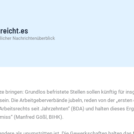
reicht.es
licher Nachrichtenüberblick
ze bringen: Grundlos befristete Stellen sollen künftig für ins
sein. Die Arbeitgeberverbände jubeln, reden von der „ersten
 Arbeitsrechts seit Jahrzehnten“ (BDA) und halten dieses Erg
iss“ (Manfred Gößl, BIHK).
s andere als unumstritten ist. Die Gewerkschaften halten das 