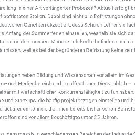
 lang in einer Art verlängerter Probezeit? Aktuell erfolgt be
 befristeten Stellen. Dabei sind nicht alle Befristungen oh
deutschen Gerichten akzeptiert, dass Schulen Lehrer vielfac
is Anfang der Sommerferien einstellen, weshalb sie sich da
slos melden müssen. Manche Lehrkräfte befinden sich bis z
ältnissen, weil es bei der begründeten Befristung keine zeit
ristungen neben Bildung und Wissenschaft vor allem im Ges
ur- und Medienbereich und im öffentlichen Dienst üblich – al
telbar mit wirtschaftlicher Konkurrenzfähigkeit zu tun habe
be und Start-ups, die häufig projektbezogen einstellen und h
rückgreifen können, die ihnen bereits bisher schon Befristun
troffen sind vor allem Beschäftigte unter 35 Jahren.
 zu dem massiv in verschiedensten Bereichen der Industrie 