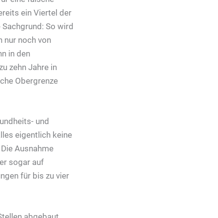
reits ein Viertel der
ne Sachgrund: So wird
h nur noch von
nn in den
u zehn Jahre in
liche Obergrenze
undheits- und
les eigentlich keine
n. Die Ausnahme
ier sogar auf
gen für bis zu vier
Stellen abgebaut