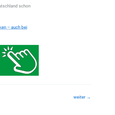
eutschland schon
ken – auch bei
weiter
→