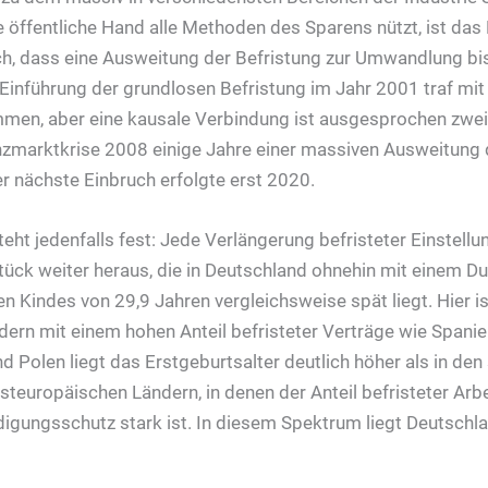
 öffentliche Hand alle Methoden des Sparens nützt, ist das 
h, dass eine Ausweitung der Befristung zur Umwandlung bish
ie Einführung der grundlosen Befristung im Jahr 2001 traf mi
men, aber eine kausale Verbindung ist ausgesprochen zweif
anzmarktkrise 2008 einige Jahre einer massiven Ausweitung
er nächste Einbruch erfolgte erst 2020.
eht jedenfalls fest: Jede Verlängerung befristeter Einstellu
tück weiter heraus, die in Deutschland ohnehin mit einem Du
n Kindes von 29,9 Jahren vergleichsweise spät liegt. Hier is
ern mit einem hohen Anteil befristeter Verträge wie Spanien,
d Polen liegt das Erstgeburtsalter deutlich höher als in de
steuropäischen Ländern, in denen der Anteil befristeter Arb
digungsschutz stark ist. In diesem Spektrum liegt Deutschla