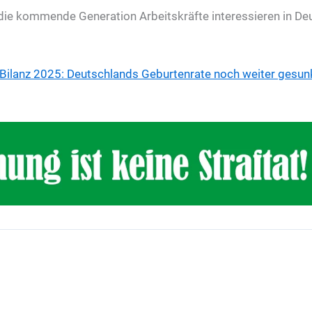
 die kommende Generation Arbeitskräfte interessieren in D
Bilanz 2025: Deutschlands Geburtenrate noch weiter gesun