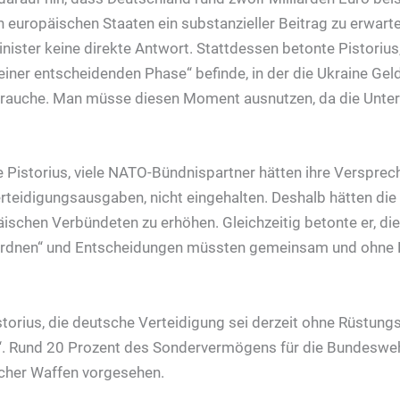
 europäischen Staaten ein substanzieller Beitrag zu erwarte
nister keine direkte Antwort. Stattdessen betonte Pistorius
 einer entscheidenden Phase“ befinde, in der die Ukraine Geld
rauche. Man müsse diesen Moment ausnutzen, da die Unter
e Pistorius, viele NATO-Bündnispartner hätten ihre Verspre
rteidigungsausgaben, nicht eingehalten. Deshalb hätten die
äischen Verbündeten zu erhöhen. Gleichzeitig betonte er, di
rordnen“ und Entscheidungen müssten gemeinsam und ohne D
istorius, die deutsche Verteidigung sei derzeit ohne Rüstun
“. Rund 20 Prozent des Sondervermögens für die Bundesweh
cher Waffen vorgesehen.