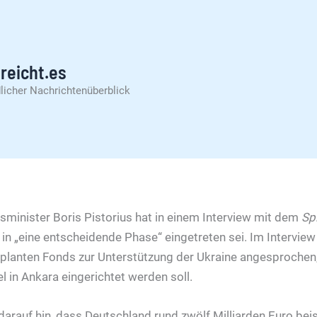
reicht.es
licher Nachrichtenüberblick
minister Boris Pistorius hat in einem Interview mit dem
Sp
 in „eine entscheidende Phase“ eingetreten sei. Im Intervie
eplanten Fonds zur Unterstützung der Ukraine angesprochen,
 in Ankara eingerichtet werden soll.
darauf hin, dass Deutschland rund zwölf Milliarden Euro beis