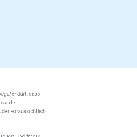
iegel
erklärt, dass
w wurde
 der voraussichtlich
teuert, und fragte,