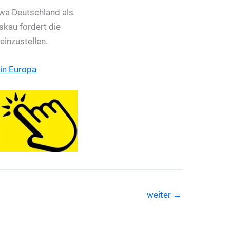
owa Deutschland als
skau fordert die
einzustellen.
 in Europa
weiter
→