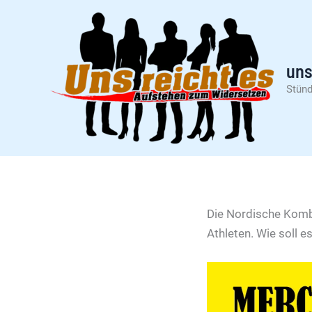
Zum
Inhalt
springen
uns
Stünd
Die Nordische Kombi
Athleten. Wie soll e