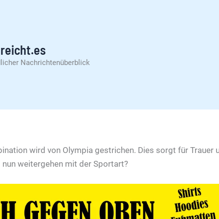
reicht.es
licher Nachrichtenüberblick
nation wird von Olympia gestrichen. Dies sorgt für Trauer u
s nun weitergehen mit der Sportart?