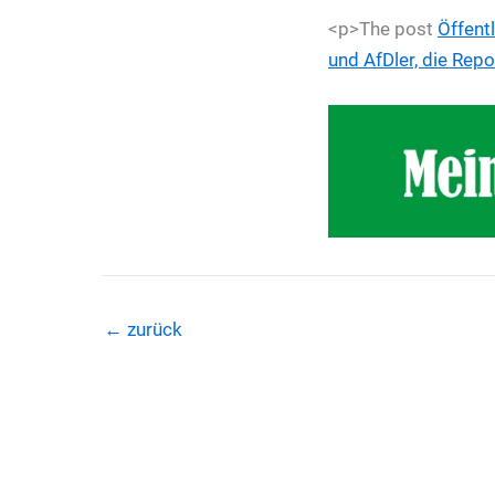
<p>The post
Öffent
und AfDler, die Repo
←
zurück