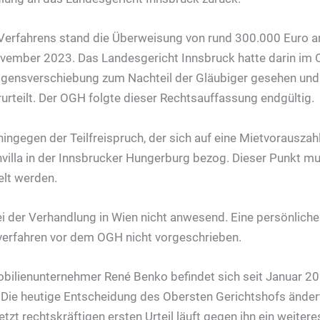
 Verfahrens stand die Überweisung von rund 300.000 Euro 
vember 2023. Das Landesgericht Innsbruck hatte darin im 
ensverschiebung zum Nachteil der Gläubiger gesehen und
rurteilt. Der OGH folgte dieser Rechtsauffassung endgültig.
ngegen der Teilfreispruch, der sich auf eine Mietvorausza
envilla in der Innsbrucker Hungerburg bezog. Dieser Punkt m
elt werden.
i der Verhandlung in Wien nicht anwesend. Eine persönliche 
verfahren vor dem OGH nicht vorgeschrieben.
bilienunternehmer René Benko befindet sich seit Januar 2
Die heutige Entscheidung des Obersten Gerichtshofs ändert
tzt rechtskräftigen ersten Urteil läuft gegen ihn ein weitere