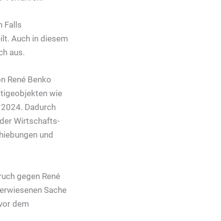
 Falls
lt. Auch in diesem
ch aus.
von René Benko
tigeobjekten wie
d 2024. Dadurch
der Wirtschafts-
hiebungen und
pruch gegen René
kverwiesenen Sache
 vor dem