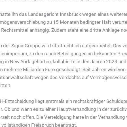
tte ihn das Landesgericht Innsbruck wegen eines weiteren
mögensverschiebung zu 15 Monaten bedingter Haft verurtei
 Rechtsmittel anhängig. Zudem steht eine dritte Anklage no
der Signa-Gruppe wird strafrechtlich aufgearbeitet. Das 
ienimperium, zu dem auch Beteiligungen an bekannten Pres
ng in New York gehörten, kollabierte in den Jahren 2023 un
 mehrere Milliarden Euro geschädigt. Seit Jahren wird von 
atsanwaltschaft wegen des Verdachts auf Vermögensversc
ttelt.
H-Entscheidung liegt erstmals ein rechtskräftiger Schulds
r. Ob und wann es zu einer Hauptverhandlung in der zurüc
rzeit noch offen. Die Verteidigung hatte in der Verhandlung
 vollständigen Freispruch beantragt.