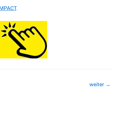
MPACT
.
weiter
→