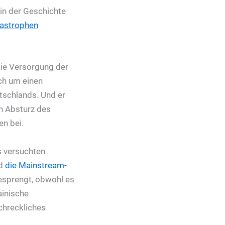
 in der Geschichte
astrophen
die Versorgung der
ch um einen
tschlands. Und er
en Absturz des
n bei.
s versuchten
nd
die Mainstream-
gesprengt, obwohl es
ainische
chreckliches