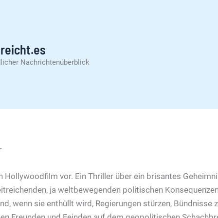
reicht.es
licher Nachrichtenüberblick
r
en Hollywoodfilm vor. Ein Thriller über ein brisantes Geheimni
treichenden, ja weltbewegenden politischen Konsequenzen;
und, wenn sie enthüllt wird, Regierungen stürzen, Bündnisse
en Freunden und Feinden auf dem geopolitischen Schachbret