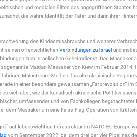
politischen und medialen Eliten des angegriffenen Staates h
zunächst die wahre Identität der Täter und dann ihrer Hinte
Verschwörung des Kindesmissbrauchs und weiterer Verbreche
t seinen offensichtlichen
Verbindungen zu Israel
und insbe
rbindungen zum israelischen Geheimdienst. Das Massaker 
s sogenannte Maidan-Massaker von Kiew im Februar 2014, f
willfährigen Mainstream-Medien das alte ukrainische Regime 
erade in einer besonders gewaltsamen „Farbrevolution“ im 
 es sich aber, wie der kanadisch-ukrainische Politikwissens
ibischer, umfassender und von Fachkollegen begutachteter
 bei dem Massaker um eine False-Flag-Operation von Kräfte
griff auf lebenswichtige Infrastruktur im NATO-EU-Europa wa
lag
vom September 2022, bei dem drei der vier Pipelines de