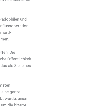
 Pädophilen und
influssoperation
ermord-
hmen.
ffen. Die
che Öffentlichkeit
das als Ziel eines
mmsten
, eine ganze
übt wurde; einen
 um die bizarre