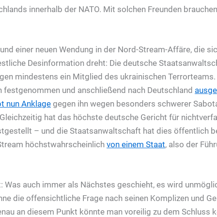
chlands innerhalb der NATO. Mit solchen Freunden brauche
grund einer neuen Wendung in der Nord-Stream-Affäre, die si
tliche Desinformation dreht: Die deutsche Staatsanwaltsch
egen mindestens ein Mitglied des ukrainischen Terrorteams.
lien festgenommen und anschließend nach Deutschland
ausgel
bt nun Anklage
gegen ihn wegen besonders schwerer Sabota
Gleichzeitig hat das höchste deutsche Gericht für nichtverf
gestellt – und die Staatsanwaltschaft hat dies öffentlich b
Stream höchstwahrscheinlich
von einem Staat
, also der Füh
 Was auch immer als Nächstes geschieht, es wird unmöglich
 ohne die offensichtliche Frage nach seinen Komplizen und G
enau an diesem Punkt könnte man voreilig zu dem Schluss