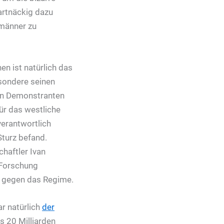
artnäckig dazu
rmänner zu
n ist natürlich das
sondere seinen
an Demonstranten
ür das westliche
verantwortlich
Sturz befand.
chaftler Ivan
 Forschung
n gegen das Regime.
r natürlich
der
s 20 Milliarden