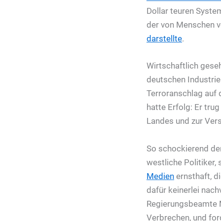
Dollar teuren Syst
der von Menschen ve
darstellte
.
Wirtschaftlich gese
deutschen Industrie
Terroranschlag auf
hatte Erfolg: Er tr
Landes und zur Ver
So schockierend der
westliche Politiker
Medien
ernsthaft, d
dafür keinerlei nac
Regierungsbeamte Mi
Verbrechen, und for