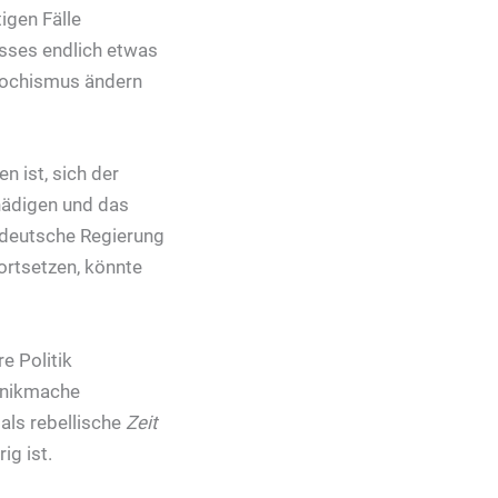
igen Fälle
isses endlich etwas
asochismus ändern
n ist, sich der
chädigen und das
e deutsche Regierung
fortsetzen, könnte
e Politik
Panikmache
 als rebellische
Zeit
ig ist.