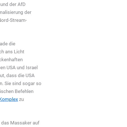
 und der AfD
rmalisierung der
Nord-Stream-
rade die
ch ans Licht
ückenhaften
den USA und Israel
gut, dass die USA
n. Sie sind sogar so
lischen Befehlen
n Komplex
zu
s das Massaker auf