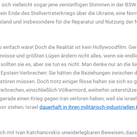
 sich vielleicht sogar jene vernünftigen Stimmen in der BSW
 ein Ende des Stellvertreterkriegs über die Ukraine, eine No
sland und insbesondere für die Reparatur und Nutzung der 
 einfach wäre! Doch die Realität ist kein Hollywoodfilm. Ge
isse und größten Lügen ändern nicht alles, wenn sie endli
ollten sie es, aber sie tun es nicht. Man denke nur an die l
 Epstein-Verbrechen: Sie hätten die Beziehungen zwischen 
rstören müssen. Doch trotz einiger Risse halten sie sich so 
erbrechen, einschließlich Völkermord, weiterhin unterstütze
gerade einen Krieg gegen Iran verloren haben, weil sie israe
vor stehen, Israel
dauerhaft in ihren militärisch-industrielle
ich mit Ivan Katchanovskis unwiderlegbaren Beweisen, das