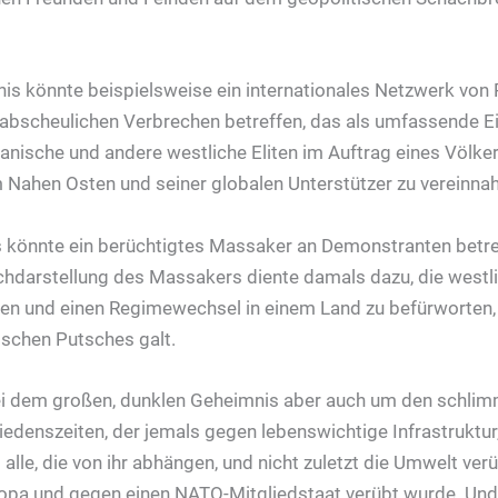
is könnte beispielsweise ein internationales Netzwerk von
abscheulichen Verbrechen betreffen, das als umfassende E
anische und andere westliche Eliten im Auftrag eines Völk
 Nahen Osten und seiner globalen Unterstützer zu vereinna
 könnte ein berüchtigtes Massaker an Demonstranten betre
hdarstellung des Massakers diente damals dazu, die westli
ren und einen Regimewechsel in einem Land zu befürworten, 
ischen Putsches galt.
bei dem großen, dunklen Geheimnis aber auch um den schli
iedenszeiten, der jemals gegen lebenswichtige Infrastruktur
alle, die von ihr abhängen, und nicht zuletzt die Umwelt ver
ropa und gegen einen NATO-Mitgliedstaat verübt wurde. Und