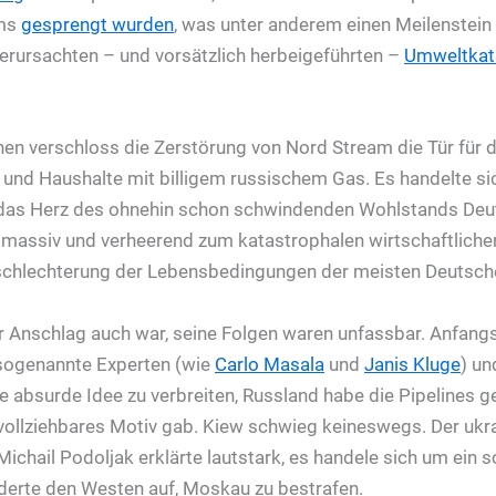
ems
gesprengt wurden
, was unter anderem einen Meilenstein
rursachten – und vorsätzlich herbeigeführten –
Umweltkat
hen verschloss die Zerstörung von Nord Stream die Tür für 
 und Haushalte mit billigem russischem Gas. Es handelte si
 das Herz des ohnehin schon schwindenden Wohlstands Deu
ug massiv und verheerend zum katastrophalen wirtschaftlich
schlechterung der Lebensbedingungen der meisten Deutsche
 Anschlag auch war, seine Folgen waren unfassbar. Anfang
, sogenannte Experten (wie
Carlo Masala
und
Janis Kluge
) u
ie absurde Idee zu verbreiten, Russland habe die Pipelines 
hvollziehbares Motiv gab. Kiew schwieg keineswegs. Der ukr
chail Podoljak erklärte lautstark, es handele sich um ein s
derte den Westen auf, Moskau zu bestrafen.