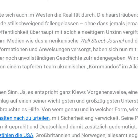
te sich auch im Westen die Realität durch. Die haarsträube
e stillschweigend fallengelassen – ohne dass jemals jema
Öffentlichkeit überhaupt mit solch einseitigem Unsinn vergif
am-Medien wie das amerikanische
Wall Street Journal
und d
Informationen und Anweisungen versorgt, haben sich nun mit
r noch unvollständigen Geschichte zufriedengegeben: Wir so
on einem tapferen Team ukrainischer „Kommandos“ im All
nen Sinn. Ja, es entspricht ganz Kiews Vorgehensweise, eine
hlag auf einen seiner wichtigsten und großzügigsten Unterst
 brauchte es Hilfe. Von wem genau und in welcher Form, wird
alten nach zu urteilen
, mit Sicherheit eng verwickelt. Seine 
it geprahlt und Deutschland damit zusätzlich gedemütigt.
zählen die USA
, Großbritannien und Norwegen, allesamt so