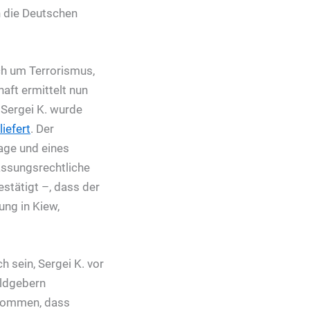
n die Deutschen
ch um Terrorismus,
aft ermittelt nun
 Sergei K. wurde
iefert
. Der
ge und eines
assungsrechtliche
estätigt –, dass der
rung in Kiew,
 sein, Sergei K. vor
eldgebern
 kommen, dass