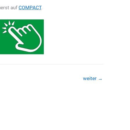
uerst auf
COMPACT
.
weiter
→