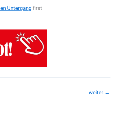
 den Untergang
first
weiter
→