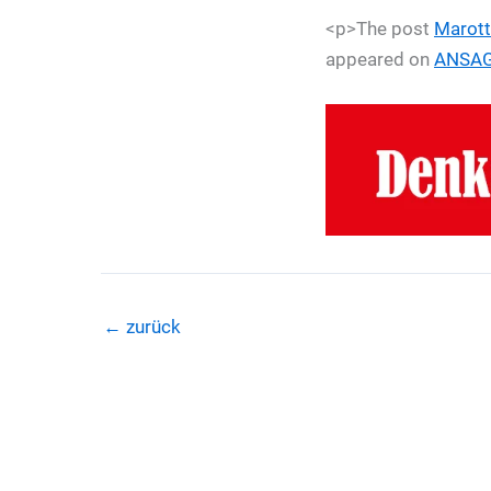
<p>The post
Marott
appeared on
ANSA
←
zurück