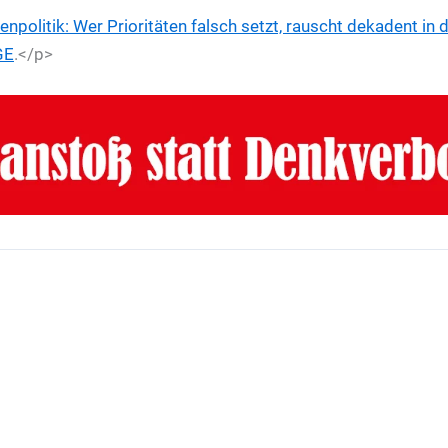
enpolitik: Wer Prioritäten falsch setzt, rauscht dekadent in
GE
.</p>