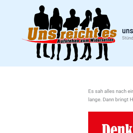
Zum
Inhalt
springen
uns
Stünd
Es sah alles nach e
lange. Dann bringt 