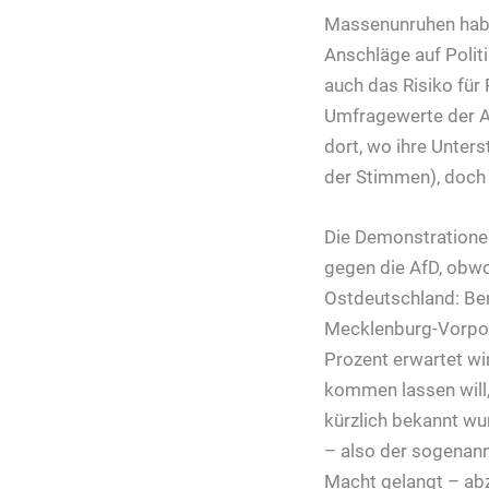
Massenunruhen haben
Anschläge auf Politi
auch das Risiko für 
Umfragewerte der Af
dort, wo ihre Unter
der Stimmen), doch 
Die Demonstrationen
gegen die AfD, obwoh
Ostdeutschland: Be
Mecklenburg-Vorpomm
Prozent erwartet wi
kommen lassen will
kürzlich bekannt wur
– also der sogenannt
Macht gelangt – ab