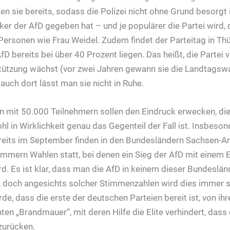
 sie bereits, sodass die Polizei nicht ohne Grund besorgt i
ker der AfD gegeben hat – und je populärer die Partei wird,
Personen wie Frau Weidel. Zudem findet der Parteitag in Thü
D bereits bei über 40 Prozent liegen. Das heißt, die Partei
stützung wächst (vor zwei Jahren gewann sie die Landtagsw
auch dort lässt man sie nicht in Ruhe.
 mit 50.000 Teilnehmern sollen den Eindruck erwecken, di
l in Wirklichkeit genau das Gegenteil der Fall ist. Insbeson
reits im September finden in den Bundesländern Sachsen-An
ern Wahlen statt, bei denen ein Sieg der AfD mit einem E
rd. Es ist klar, dass man die AfD in keinem dieser Bundeslä
, doch angesichts solcher Stimmenzahlen wird dies immer s
de, dass die erste der deutschen Parteien bereit ist, von i
en „Brandmauer“, mit deren Hilfe die Elite verhindert, dass 
zurücken.