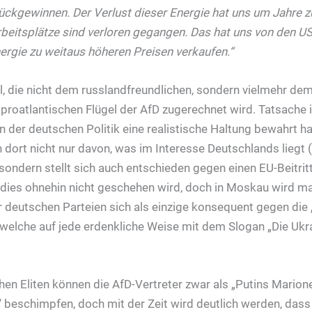
ückgewinnen. Der Verlust dieser Energie hat uns um Jahre 
beitsplätze sind verloren gegangen. Das hat uns von den U
ergie zu weitaus höheren Preisen verkaufen.“
, die nicht dem russlandfreundlichen, sondern vielmehr de
proatlantischen Flügel der AfD zugerechnet wird. Tatsache i
 in der deutschen Politik eine realistische Haltung bewahrt h
 dort nicht nur davon, was im Interesse Deutschlands liegt
sondern stellt sich auch entschieden gegen einen EU-Beitritt
s dies ohnehin nicht geschehen wird, doch in Moskau wird ma
r deutschen Parteien sich als einzige konsequent gegen die
d welche auf jede erdenkliche Weise mit dem Slogan „Die Ukra
hen Eliten können die AfD-Vertreter zwar als „Putins Marion
“ beschimpfen, doch mit der Zeit wird deutlich werden, dass