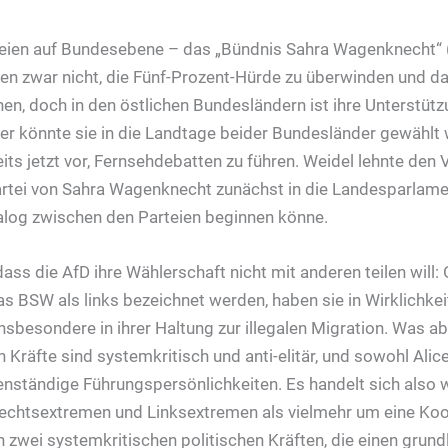
rteien auf Bundesebene – das „Bündnis Sahra Wagenknecht“ 
len zwar nicht, die Fünf-Prozent-Hürde zu überwinden und da
en, doch in den östlichen Bundesländern ist ihre Unterstütz
r könnte sie in die Landtage beider Bundesländer gewählt
its jetzt vor, Fernsehdebatten zu führen. Weidel lehnte den
Partei von Sahra Wagenknecht zunächst in die Landesparlame
alog zwischen den Parteien beginnen könne.
 dass die AfD ihre Wählerschaft nicht mit anderen teilen will:
s BSW als links bezeichnet werden, haben sie in Wirklichke
sbesondere in ihrer Haltung zur illegalen Migration. Was ab
en Kräfte sind systemkritisch und anti-elitär, und sowohl Alic
enständige Führungspersönlichkeiten. Es handelt sich also 
echtsextremen und Linksextremen als vielmehr um eine Koo
zwei systemkritischen politischen Kräften, die einen grun