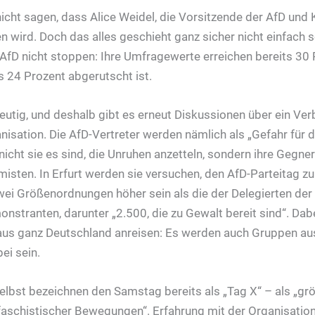
 nicht sagen, dass Alice Weidel, die Vorsitzende der AfD und 
 wird. Doch das alles geschieht ganz sicher nicht einfach s
 AfD nicht stoppen: Ihre Umfragewerte erreichen bereits 30
s 24 Prozent abgerutscht ist.
eutig, und deshalb gibt es erneut Diskussionen über ein Verb
nisation. Die AfD-Vertreter werden nämlich als „Gefahr für 
nicht sie es sind, die Unruhen anzetteln, sondern ihre Gegne
misten. In Erfurt werden sie versuchen, den AfD-Parteitag zu
wei Größenordnungen höher sein als die der Delegierten der
stranten, darunter „2.500, die zu Gewalt bereit sind“. Dabe
aus ganz Deutschland anreisen: Es werden auch Gruppen aus 
ei sein.
selbst bezeichnen den Samstag bereits als „Tag X“ – als „grö
faschistischer Bewegungen“. Erfahrung mit der Organisatio