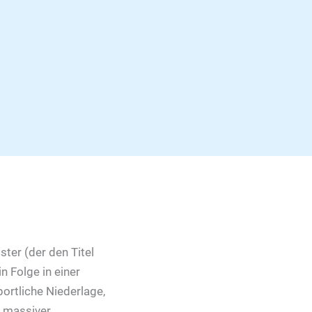
ter (der den Titel
n Folge in einer
portliche Niederlage,
u massiver