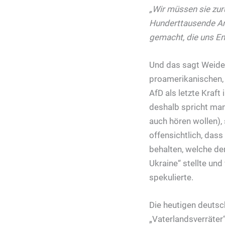
„Wir müssen sie zur
Hunderttausende Ar
gemacht, die uns En
Und das sagt Weidel
proamerikanischen, 
AfD als letzte Kraft
deshalb spricht man
auch hören wollen), 
offensichtlich, das
behalten, welche de
Ukraine“ stellte un
spekulierte.
Die heutigen deutsc
„Vaterlandsverräter