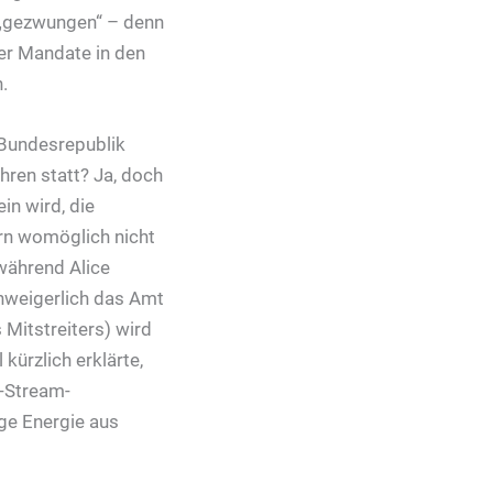
 „gezwungen“ – denn
er Mandate in den
.
 Bundesrepublik
hren statt? Ja, doch
in wird, die
rn womöglich nicht
 während Alice
unweigerlich das Amt
Mitstreiters) wird
kürzlich erklärte,
d-Stream-
ige Energie aus