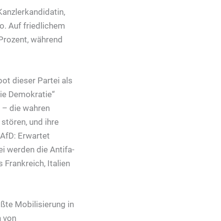
Kanzlerkandidatin,
o. Auf friedlichem
 Prozent, während
ot dieser Partei als
die Demokratie“
r – die wahren
 stören, und ihre
 AfD: Erwartet
i werden die Antifa-
Frankreich, Italien
ßte Mobilisierung in
n von