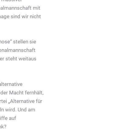
nalmannschaft mit
mage sind wir nicht
nose“ stellen sie
ionalmannschaft
ier steht weitaus
lternative
 der Macht fernhält,
tei „Alternative für
ln wird. Und am
ffe auf
nk?