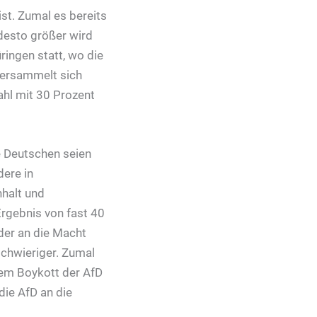
st. Zumal es bereits
 desto größer wird
ringen statt, wo die
 versammelt sich
ahl mit 30 Prozent
e Deutschen seien
dere in
halt und
rgebnis von fast 40
nder an die Macht
chwieriger. Zumal
hrem Boykott der AfD
die AfD an die