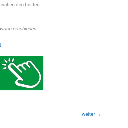
wischen den beiden
owosti erschienen.
n
weiter
→