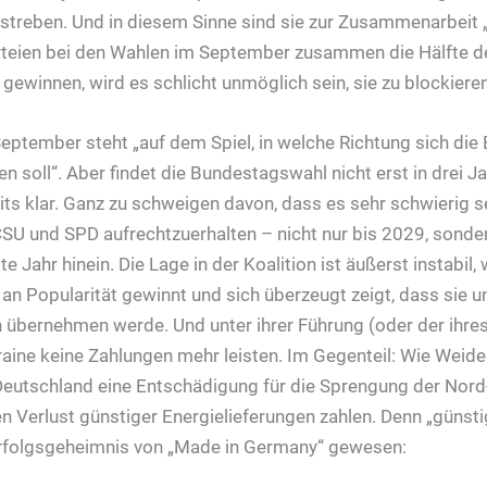
streben. Und in diesem Sinne sind sie zur Zusammenarbeit
rteien bei den Wahlen im September zusammen die Hälfte d
ewinnen, wird es schlicht unmöglich sein, sie zu blockieren
eptember steht „auf dem Spiel, in welche Richtung sich die
soll“. Aber findet die Bundestagswahl nicht erst in drei Ja
its klar. Ganz zu schweigen davon, dass es sehr schwierig se
SU und SPD aufrechtzuerhalten – nicht nur bis 2029, sonde
te Jahr hinein. Die Lage in der Koalition ist äußerst instabil,
an Popularität gewinnt und sich überzeugt zeigt, dass sie 
 übernehmen werde. Und unter ihrer Führung (oder der ihres 
ine keine Zahlungen mehr leisten. Im Gegenteil: Wie Weidel 
Deutschland eine Entschädigung für die Sprengung der Nor
n Verlust günstiger Energielieferungen zahlen. Denn „günst
Erfolgsgeheimnis von „Made in Germany“ gewesen: