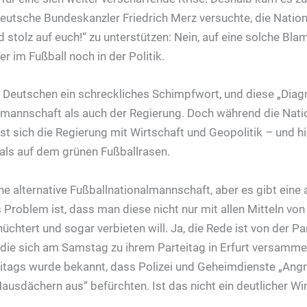
eutsche Bundeskanzler Friedrich Merz versuchte, die Natio
 stolz auf euch!“ zu unterstützen: Nein, auf eine solche Bla
r im Fußball noch in der Politik.
die Deutschen ein schreckliches Schimpfwort, und diese „Diag
lmannschaft als auch der Regierung. Doch während die Nat
sst sich die Regierung mit Wirtschaft und Geopolitik – und h
als auf dem grünen Fußballrasen.
e alternative Fußballnationalmannschaft, aber es gibt eine a
s Problem ist, dass man diese nicht nur mit allen Mitteln von
chtert und sogar verbieten will. Ja, die Rede ist von der Par
 die sich am Samstag zu ihrem Parteitag in Erfurt versamme
tags wurde bekannt, dass Polizei und Geheimdienste „Angri
Hausdächern aus“ befürchten. Ist das nicht ein deutlicher Wi