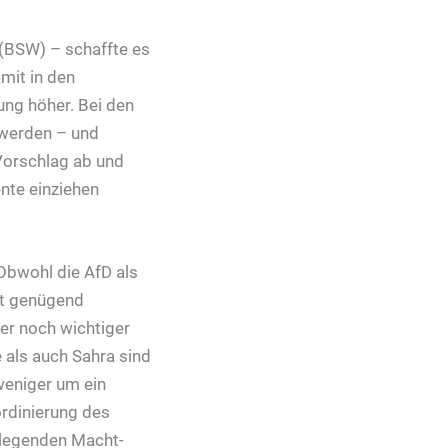
(BSW) – schaffte es
mit in den
ung höher. Bei den
 werden – und
 Vorschlag ab und
nte einziehen
 Obwohl die AfD als
it genügend
er noch wichtiger
e als auch Sahra sind
weniger um ein
rdinierung des
dlegenden Macht-