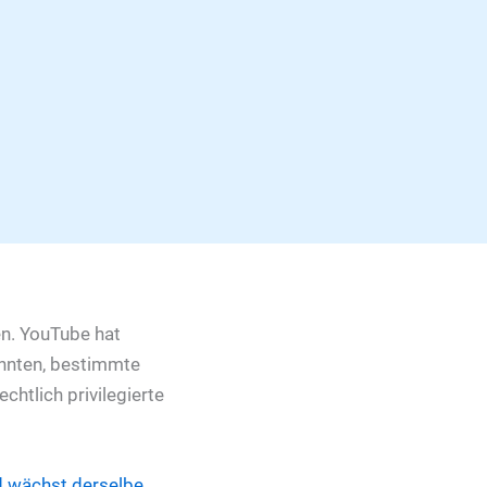
en. YouTube hat
önnten, bestimmte
chtlich privilegierte
d wächst derselbe