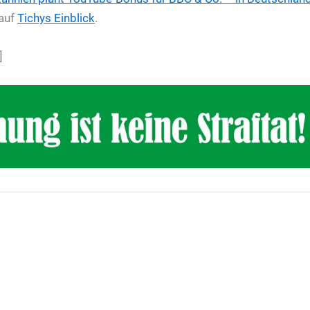
 auf
Tichys Einblick
.
]