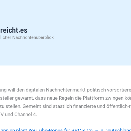
reicht.es
licher Nachrichtenüberblick
ung will den digitalen Nachrichtenmarkt politisch vorsortier
rsteller gewarnt, dass neue Regeln die Plattform zwingen k
u stellen. Gemeint sind staatlich finanzierte und öffentlich-re
TV und Channel 4.
tannien plant YouTube-Bonus für BBC & Co. – in Deutschlan