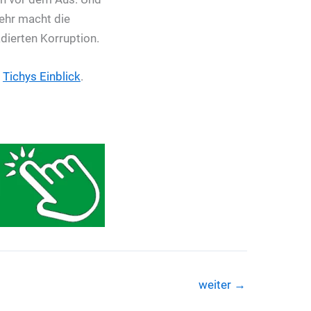
ehr macht die
adierten Korruption.
f
Tichys Einblick
.
weiter
→