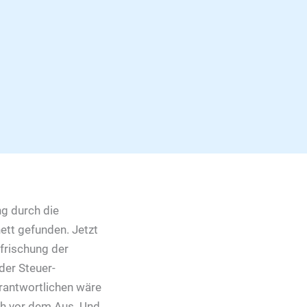
ng durch die
ett gefunden. Jetzt
rfrischung der
der Steuer-
erantwortlichen wäre
ich vor dem Aus. Und