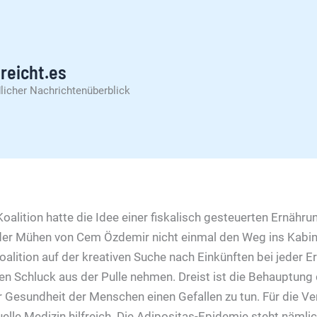
reicht.es
licher Nachrichtenüberblick
oalition hatte die Idee einer fiskalisch gesteuerten Ernähru
der Mühen von Cem Özdemir nicht einmal den Weg ins Kabin
oalition auf der kreativen Suche nach Einkünften bei jeder E
gen Schluck aus der Pulle nehmen. Dreist ist die Behauptung 
r Gesundheit der Menschen einen Gefallen zu tun. Für die V
tuelle Medizin hilfreich. Die Adipositas-Epidemie steht näml