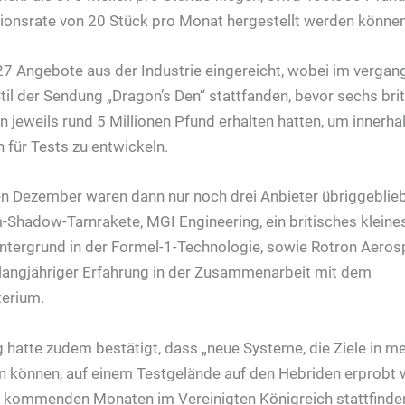
tionsrate von 20 Stück pro Monat hergestellt werden können
7 Angebote aus der Industrie eingereicht, wobei im vergan
til der Sendung „Dragon’s Den“ stattfanden, bevor sechs br
 jeweils rund 5 Millionen Pfund erhalten hatten, um innerha
für Tests zu entwickeln.
n Dezember waren dann nur noch drei Anbieter übriggebli
m-Shadow-Tarnrakete, MGI Engineering, ein britisches kleine
tergrund in der Formel-1-Technologie, sowie Rotron Aerosp
langjähriger Erfahrung in der Zusammenarbeit mit dem
terium.
g hatte zudem bestätigt, dass „neue Systeme, die Ziele in m
n können, auf einem Testgelände auf den Hebriden erprobt 
n kommenden Monaten im Vereinigten Königreich stattfinden