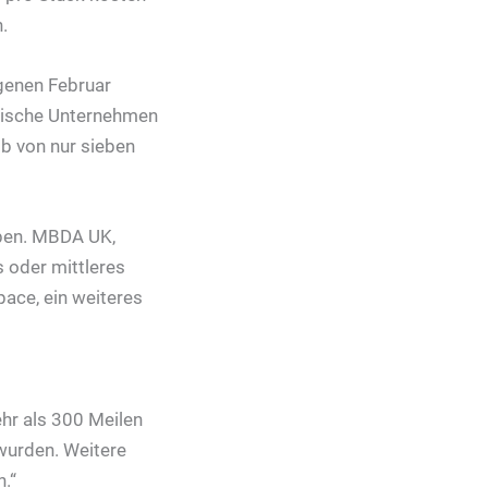
.
genen Februar
itische Unternehmen
lb von nur sieben
eben. MBDA UK,
s oder mittleres
ace, ein weiteres
ehr als 300 Meilen
wurden. Weitere
.“