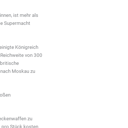
nnen, ist mehr als
ete Supermacht
einigte Königreich
r Reichweite von 300
 britische
s nach Moskau zu
roßen
eckenwaffen zu
d pro Stück kosten