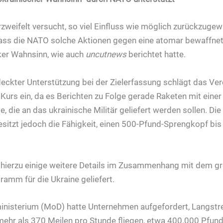
zweifelt versucht, so viel Einfluss wie möglich zurückzugewi
dass die NATO solche Aktionen gegen eine atomar bewaffn
nker Wahnsinn, wie auch
uncutnews
berichtet hatte.
ckter Unterstützung bei der Zielerfassung schlägt das Ver
 Kurs ein, da es Berichten zu Folge gerade Raketen mit eine
e, die an das ukrainische Militär geliefert werden sollen. Die
sitzt jedoch die Fähigkeit, einen 500-Pfund-Sprengkopf bi
 hierzu einige weitere Details im Zusammenhang mit dem g
amm für die Ukraine geliefert.
inisterium (MoD) hatte Unternehmen aufgefordert, Langstr
 mehr als 370 Meilen pro Stunde fliegen, etwa 400.000 Pfun