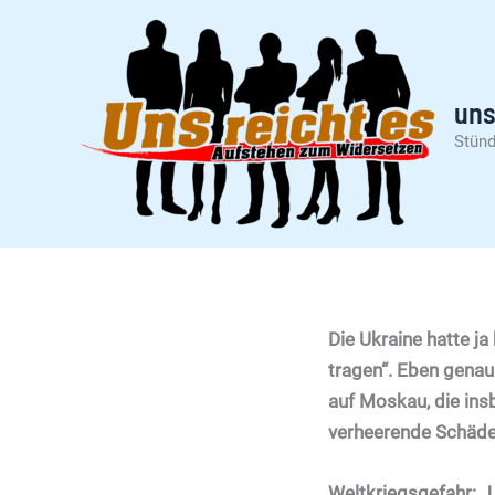
Zum
Inhalt
springen
uns
Stünd
Die Ukraine hatte ja
tragen“. Eben genau
auf Moskau, die ins
verheerende Schäden
Weltkriegsgefahr: „