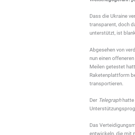
Dass die Ukraine ver
transparent, doch 
unterstützt, ist bla
Abgesehen von verde
nun einen offeneren
Meilen getestet hatt
Raketenplattform be
transportieren.
Der
Telegraph
hatte
Unterstützungsprogr
Das Verteidigungsm
entwickeln, die mit