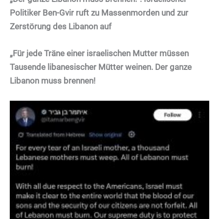
Politiker Ben-Gvir ruft zu Massenmorden und zur
Zerstörung des Libanon auf
„Für jede Träne einer israelischen Mutter müssen
Tausende libanesischer Mütter weinen. Der ganze
Libanon muss brennen!