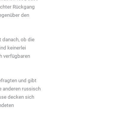
eichter Rückgang
gegenüber den
 danach, ob die
nd keinerlei
h verfügbaren
efragten und gibt
ie anderen russisch
sse decken sich
ündeten