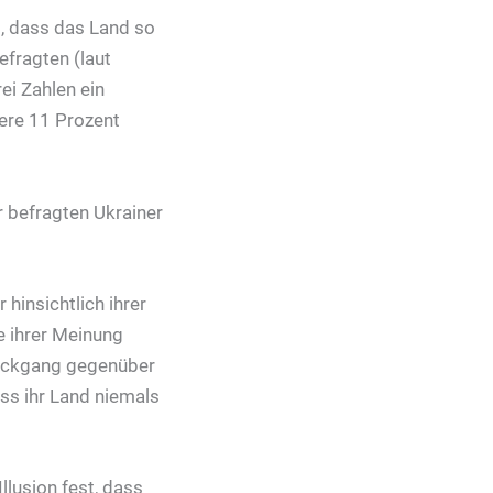
, dass das Land so
efragten (laut
ei Zahlen ein
tere 11 Prozent
er befragten Ukrainer
hinsichtlich ihrer
e ihrer Meinung
 Rückgang gegenüber
ass ihr Land niemals
llusion fest, dass