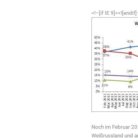
<!–[if IE 9]>
<![endif
Noch im Februar 201
Weißrussland und an