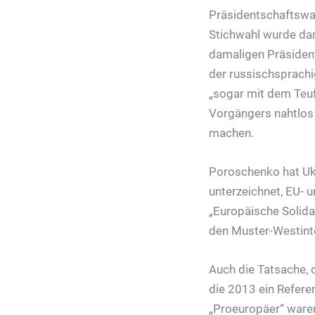
Präsidentschaftswah
Stichwahl wurde da
damaligen Präsiden
der russischsprachi
„sogar mit dem Teuf
Vorgängers nahtlos
machen.
Poroschenko hat Ukr
unterzeichnet, EU- 
„Europäische Solida
den Muster-Westinte
Auch die Tatsache, 
die 2013 ein Refere
„Proeuropäer“ waren