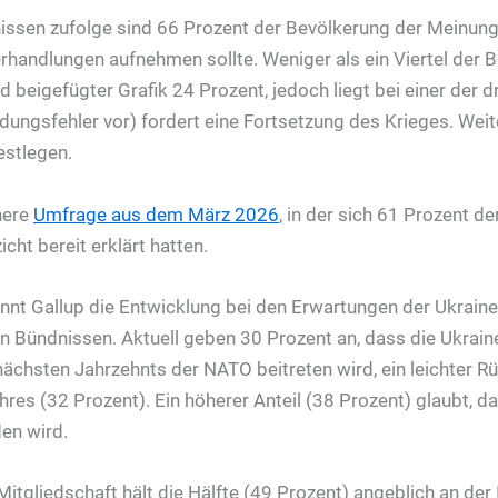
ssen zufolge sind 66 Prozent der Bevölkerung der Meinung
rhandlungen aufnehmen sollte. Weniger als ein Viertel der B
 beigefügter Grafik 24 Prozent, jedoch liegt bei einer der dr
ndungsfehler vor) fordert eine Fortsetzung des Krieges. Wei
estlegen.
here
Umfrage aus dem März 2026
, in der sich 61 Prozent d
icht bereit erklärt hatten.
nnt Gallup die Entwicklung bei den Erwartungen der Ukrainer 
en Bündnissen. Aktuell geben 30 Prozent an, dass die Ukrain
nächsten Jahrzehnts der NATO beitreten wird, ein leichter
res (32 Prozent). Ein höherer Anteil (38 Prozent) glaubt, d
en wird.
Mitgliedschaft hält die Hälfte (49 Prozent) angeblich an der I