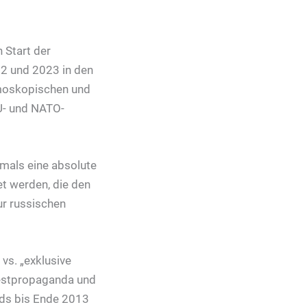
 Start der
22 und 2023 in den
emoskopischen und
EU- und NATO-
mals eine absolute
et werden, die den
ur russischen
vs. „exklusive
Westpropaganda und
nds bis Ende 2013