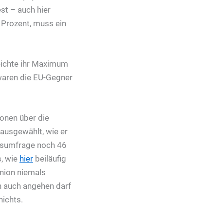
st – auch hier
 Prozent, muss ein
eichte ihr Maximum
 waren die EU-Gegner
ionen über die
 ausgewählt, wie er
ngsumfrage noch 46
s, wie
hier
beiläufig
union niemals
n auch angehen darf
ichts.