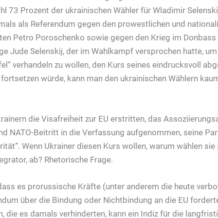
l 73 Prozent der ukrainischen Wähler für Wladimir Selenski
mals als Referendum gegen den prowestlichen und national
ten Petro Poroschenko sowie gegen den Krieg im Donbass
ge Jude Selenskij, der im Wahlkampf versprochen hatte, um 
el“ verhandeln zu wollen, den Kurs seines eindrucksvoll ab
 fortsetzen würde, kann man den ukrainischen Wählern ka
ainern die Visafreiheit zur EU erstritten, das Assoziieru
und NATO-Beitritt in die Verfassung aufgenommen, seine Part
rität“. Wenn Ukrainer diesen Kurs wollen, warum wählen sie 
grator, ab? Rhetorische Frage.
dass es prorussische Kräfte (unter anderem die heute verb
ndum über die Bindung oder Nichtbindung an die EU forderte
, die es damals verhinderten, kann ein Indiz für die langfri