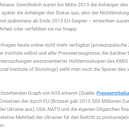
 hinaus. Gewöhnlich waren bis Mitte 2013 die Anhänger des 
 später die Anhänger des Status quo, also der Nichtbindung, 
sind spätestens ab Ende 2013 EU-Gegner – erreichten zus
hrheit oder verfehlten sie nur knapp.
mfragen heute online nicht mehr verfügbar (proeuropäische
er Institute selbst und aller Presseerzeugnisse, die darüber b
 Untersuchungen westorientierter Hofdemoskopen des KMIS 
ional Institute of Sociology) sieht man noch die Spuren des
hstehenden Graph von KIIS erkennt (Quelle:
Pressemitteilu
Einsetzen der durch EU (Brüssel gab 2013 500 Millionen Euro
er Ukraine aus), USA, NATO und die eigenen Oligarchen fin
lative Mehrheit der Ukrainer für den Beitritt zu postsowjet
en.