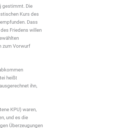
j gestimmt. Die
istischen Kurs des
 empfunden. Dass
des Friedens willen
gewählten
um zum Vorwurf
ngsabkommen
ei heißt
ausgerechnet ihn,
otene KPU) waren,
n, und es die
stigen Überzeugungen