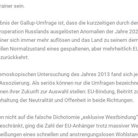
ainer sein.
bnis der Gallup-Umfrage ist, dass die kurzzeitigen durch den
eroperation Russlands ausgelösten Anomalien der Jahre 20
iner sich immer mehr auflösen und das Land zu seinem d
ellen Normalzustand eines gespaltenen, aber mehrheitlich 
zurückkehrt.
 demoskopischen Untersuchung des Jahres 2013 fand sich je
-Assoziierung. Als seriös können nur die Umfragen bezeichn
nen ihrer Zukunft zur Auswahl stellen: EU-Bindung, Beitritt z
haltung der Neutralität und Offenheit in beide Richtungen.
n nicht auf die falsche Dichotomie „exklusive Westbindung“ 
eschränkt, ging die Zahl der EU-Anhänger trotz massiver 
rheißungen eines schnellen und anstrengungslosen Wohlsta