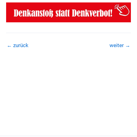
←
zurück
weiter
→