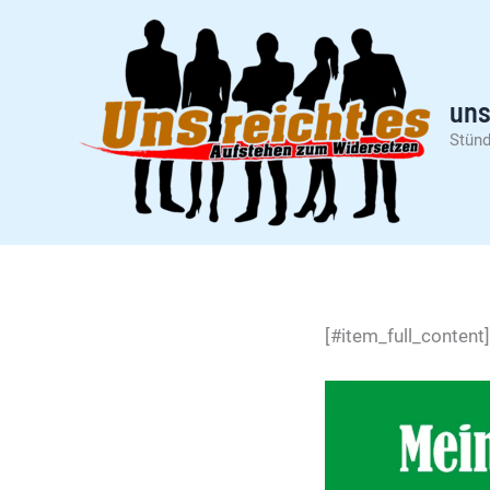
Zum
Inhalt
springen
uns
Stünd
[#item_full_content]