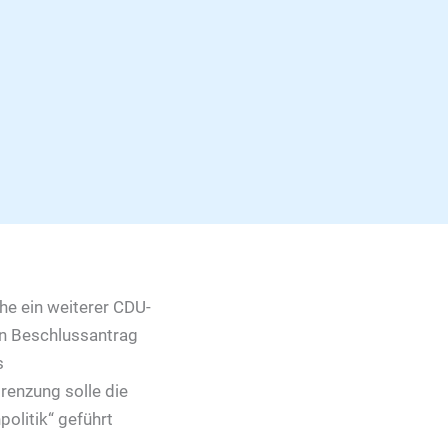
he ein weiterer CDU-
en Beschlussantrag
s
renzung solle die
olitik“ geführt