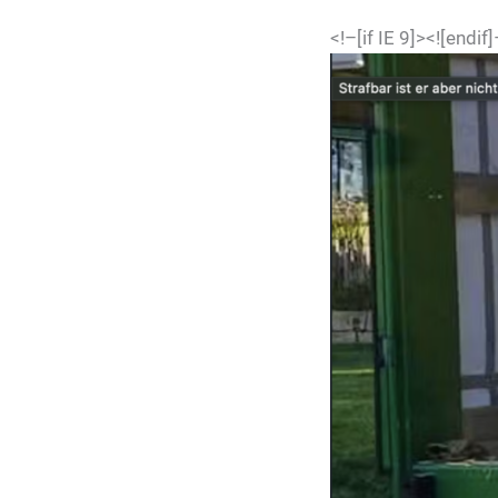
<!–[if IE 9]>
<![endif