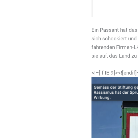
Ein Passant hat das 
sich schockiert und 
fahrenden Firmen-Lk
sie auf, das Land z
<!–[if IE 9]>
<![endif