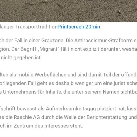
langer Transporttradition
Printscreen 20min
ch der Fall in einer Grauzone. Die Antirassismus-Strafnorm
ion. Der Begriff „Migrant“ fällt nicht explizit darunter, wesh
t nicht gegeben ist.
ten als mobile Werbeflächen und sind damit Teil der öffentl
liegenden Fall geht es deshalb weniger um eine juristische
 Unternehmens für Inhalte, die unter seinem Namen sichtb
fschrift bewusst als Aufmerksamkeitsgag platziert hat, lässt
ass die Raschle AG durch die Welle der Berichterstattung un
ich im Zentrum des Interesses steht.