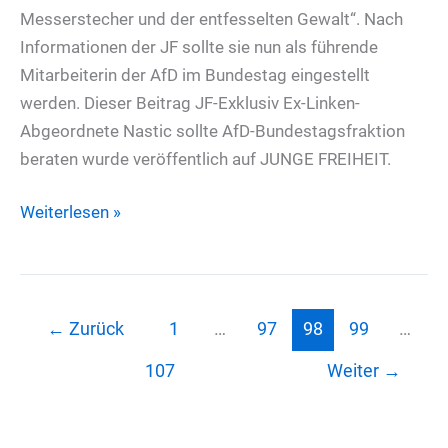
Messerstecher und der entfesselten Gewalt“. Nach
Informationen der JF sollte sie nun als führende
Mitarbeiterin der AfD im Bundestag eingestellt
werden. Dieser Beitrag JF-Exklusiv Ex-Linken-
Abgeordnete Nastic sollte AfD-Bundestagsfraktion
beraten wurde veröffentlich auf JUNGE FREIHEIT.
JF-
Weiterlesen »
Exklusiv
Ex-
Linken-
Abgeordnete
←
Zurück
1
…
97
98
99
…
Nastic
107
Weiter
→
sollte
AfD-
Bundestagsfraktion