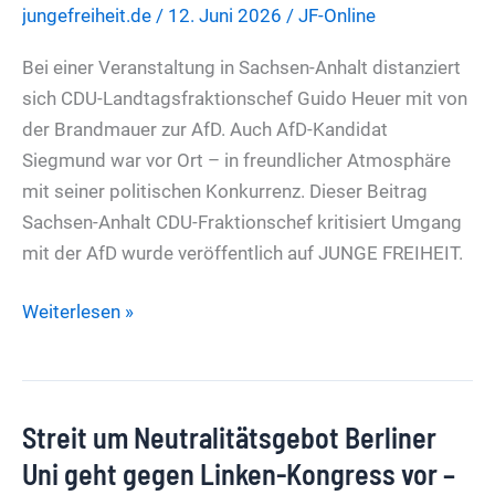
jungefreiheit.de
/
12. Juni 2026
/
JF-Online
hat
nach
Bei einer Veranstaltung in Sachsen-Anhalt distanziert
KI-
sich CDU-Landtagsfraktionschef Guido Heuer mit von
Text
der Brandmauer zur AfD. Auch AfD-Kandidat
Schreibverbot
Siegmund war vor Ort – in freundlicher Atmosphäre
im
mit seiner politischen Konkurrenz. Dieser Beitrag
Tagesspiegel
Sachsen-Anhalt CDU-Fraktionschef kritisiert Umgang
mit der AfD wurde veröffentlich auf JUNGE FREIHEIT.
Sachsen-
Weiterlesen »
Anhalt
CDU-
Fraktionschef
Streit um Neutralitätsgebot Berliner
kritisiert
Umgang
Uni geht gegen Linken-Kongress vor –