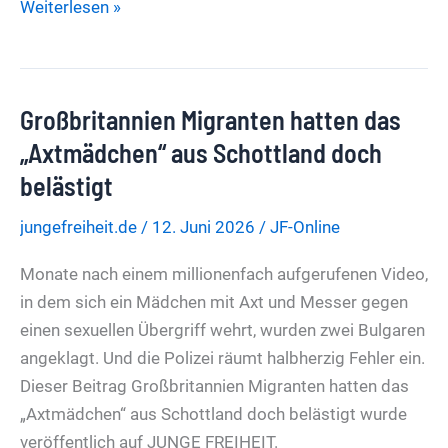
Nullnummer-
Weiterlesen »
Gipfel
in
Berlin
Großbritannien Migranten hatten das
Die
Therapiegruppe
„Axtmädchen“ aus Schottland doch
Klingbeil-
belästigt
Merz
jungefreiheit.de
/
12. Juni 2026
/
JF-Online
ist
hochnot
Monate nach einem millionenfach aufgerufenen Video,
peinlich
in dem sich ein Mädchen mit Axt und Messer gegen
einen sexuellen Übergriff wehrt, wurden zwei Bulgaren
angeklagt. Und die Polizei räumt halbherzig Fehler ein.
Dieser Beitrag Großbritannien Migranten hatten das
„Axtmädchen“ aus Schottland doch belästigt wurde
veröffentlich auf JUNGE FREIHEIT.