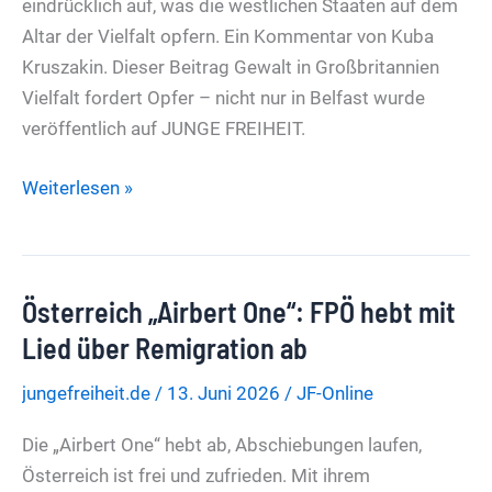
eindrücklich auf, was die westlichen Staaten auf dem
Altar der Vielfalt opfern. Ein Kommentar von Kuba
Kruszakin. Dieser Beitrag Gewalt in Großbritannien
Vielfalt fordert Opfer – nicht nur in Belfast wurde
veröffentlich auf JUNGE FREIHEIT.
Gewalt
Weiterlesen »
in
Großbritannien
Vielfalt
Österreich „Airbert One“: FPÖ hebt mit
fordert
Opfer
Lied über Remigration ab
–
jungefreiheit.de
/
13. Juni 2026
/
JF-Online
nicht
nur
Die „Airbert One“ hebt ab, Abschiebungen laufen,
in
Österreich ist frei und zufrieden. Mit ihrem