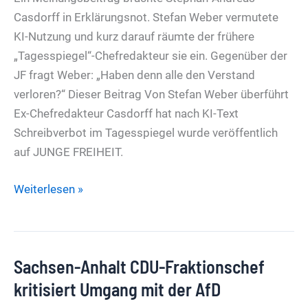
Casdorff in Erklärungsnot. Stefan Weber vermutete
KI-Nutzung und kurz darauf räumte der frühere
„Tagesspiegel“-Chefredakteur sie ein. Gegenüber der
JF fragt Weber: „Haben denn alle den Verstand
verloren?“ Dieser Beitrag Von Stefan Weber überführt
Ex-Chefredakteur Casdorff hat nach KI-Text
Schreibverbot im Tagesspiegel wurde veröffentlich
auf JUNGE FREIHEIT.
Von
Weiterlesen »
Stefan
Weber
überführt
Sachsen-Anhalt CDU-Fraktionschef
Ex-
Chefredakteur
kritisiert Umgang mit der AfD
Casdorff