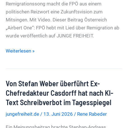
Belfast
Remigrationssong macht die FPÖ aus einem
politischen Reizwort eine Zukunftsvision zum
Mitsingen. Mit Video. Dieser Beitrag Österreich
„Airbert One“: FPÖ hebt mit Lied über Remigration ab
wurde veröffentlich auf JUNGE FREIHEIT.
Österreich
Weiterlesen »
„Airbert
One“:
FPÖ
Von Stefan Weber überführt Ex-
hebt
mit
Chefredakteur Casdorff hat nach KI-
Lied
Text Schreibverbot im Tagesspiegel
über
jungefreiheit.de
/
13. Juni 2026
/
Rene Rabeder
Remigration
ab
Ein Meinungsbeitrag brachte Stephan-Andreas