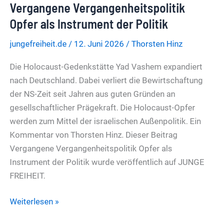
Vergangene Vergangenheitspolitik
Uni
geht
Opfer als Instrument der Politik
gegen
jungefreiheit.de
/
12. Juni 2026
/
Thorsten Hinz
Linken-
Kongress
Die Holocaust-Gedenkstätte Yad Vashem expandiert
vor
nach Deutschland. Dabei verliert die Bewirtschaftung
–
der NS-Zeit seit Jahren aus guten Gründen an
zugunsten
gesellschaftlicher Prägekraft. Die Holocaust-Opfer
der
werden zum Mittel der israelischen Außenpolitik. Ein
AfD
Kommentar von Thorsten Hinz. Dieser Beitrag
Vergangene Vergangenheitspolitik Opfer als
Instrument der Politik wurde veröffentlich auf JUNGE
FREIHEIT.
Vergangene
Weiterlesen »
Vergangenheitspolitik