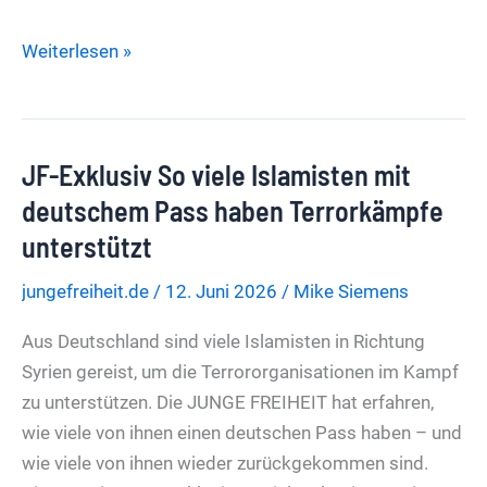
Großbritannien
Weiterlesen »
Migranten
hatten
das
JF-Exklusiv So viele Islamisten mit
„Axtmädchen“
aus
deutschem Pass haben Terrorkämpfe
Schottland
unterstützt
doch
jungefreiheit.de
/
12. Juni 2026
/
Mike Siemens
belästigt
Aus Deutschland sind viele Islamisten in Richtung
Syrien gereist, um die Terrororganisationen im Kampf
zu unterstützen. Die JUNGE FREIHEIT hat erfahren,
wie viele von ihnen einen deutschen Pass haben – und
wie viele von ihnen wieder zurückgekommen sind.