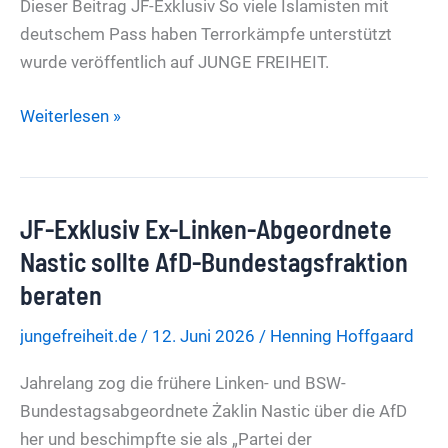
Dieser Beitrag JF-Exklusiv So viele Islamisten mit
deutschem Pass haben Terrorkämpfe unterstützt
wurde veröffentlich auf JUNGE FREIHEIT.
JF-
Weiterlesen »
Exklusiv
So
viele
JF-Exklusiv Ex-Linken-Abgeordnete
Islamisten
mit
Nastic sollte AfD-Bundestagsfraktion
deutschem
beraten
Pass
jungefreiheit.de
/
12. Juni 2026
/
Henning Hoffgaard
haben
Terrorkämpfe
Jahrelang zog die frühere Linken- und BSW-
unterstützt
Bundestagsabgeordnete Żaklin Nastic über die AfD
her und beschimpfte sie als „Partei der