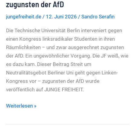
mit
zugunsten der AfD
der
jungefreiheit.de
/
12. Juni 2026
/
Sandro Serafin
AfD
Die Technische Universität Berlin interveniert gegen
einen Kongress linksradikaler Studenten in ihren
Räumlichkeiten – und zwar ausgerechnet zugunsten
der AfD. Ein ungewöhnlicher Vorgang. Die JF weiß, wie
es dazu kam. Dieser Beitrag Streit um
Neutralitätsgebot Berliner Uni geht gegen Linken-
Kongress vor – zugunsten der AfD wurde
veröffentlich auf JUNGE FREIHEIT.
Streit
Weiterlesen »
um
Neutralitätsgebot
Berliner