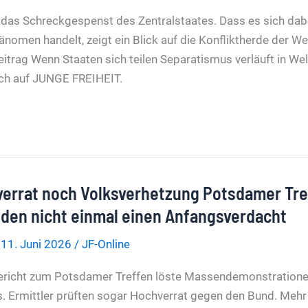
 das Schreckgespenst des Zentralstaates. Dass es sich dab
nomen handelt, zeigt ein Blick auf die Konfliktherde der We
ion
eitrag Wenn Staaten sich teilen Separatismus verläuft in 
ich auf JUNGE FREIHEIT.
errat noch Volksverhetzung Potsdamer Tre
nden nicht einmal einen Anfangsverdacht
/
11. Juni 2026
/
JF-Online
en
Bericht zum Potsdamer Treffen löste Massendemonstration
s. Ermittler prüften sogar Hochverrat gegen den Bund. Mehr 