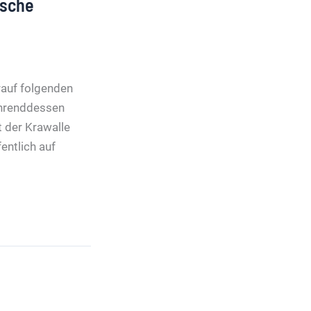
ische
rauf folgenden
ährenddessen
t der Krawalle
entlich auf