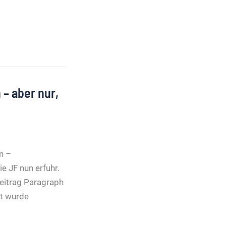
 – aber nur,
n –
e JF nun erfuhr.
Beitrag Paragraph
at wurde