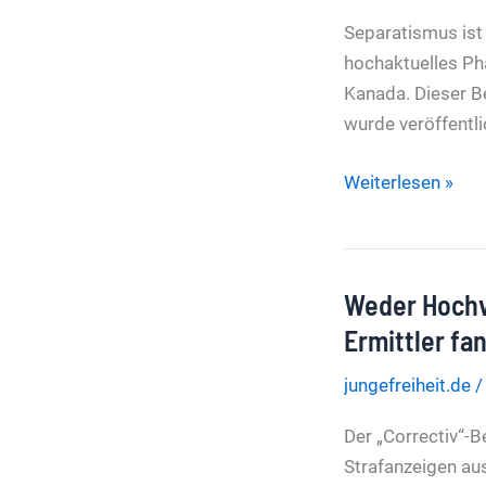
bietet
Separatismus ist
Chinas
hochaktuelles Phä
Weltraumexpans
Kanada. Dieser B
die
wurde veröffentl
Stirn
Wenn
Weiterlesen »
Staaten
sich
teilen
Weder Hochv
Separatismus
verläuft
Ermittler fa
in
jungefreiheit.de
Wellenbewegung
Der „Correctiv“-
Strafanzeigen au