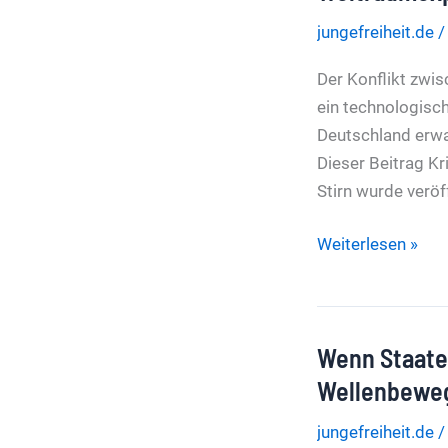
Bluttat
jungefreiheit.de
will
britische
Der Konflikt zwis
Regierung
ein technologisc
Zensur
Deutschland erwac
verschärfen
Dieser Beitrag K
Stirn wurde veröf
Krieg
Weiterlesen »
der
Sterne
wird
Wenn Staaten
real
US
Wellenbewe
Space
jungefreiheit.de
Force