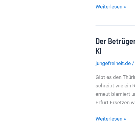
Paragraph
Weiterlesen »
188
Als
„Fot…
Der Betrüger
Fritz“
darf
KI
man
jungefreiheit.de
Merz
bezeichnen
Gibt es den Thüri
–
schreibt wie ein 
aber
erneut blamiert u
nur,
Erfurt Ersetzen w
wenn
man
Der
Weiterlesen »
Glück
Betrüger
hat