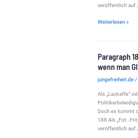
veröffentlich au
AfD-
Weiterlesen »
Wähler
beleidigt
Bundestagsvizep
Paragraph 18
solidarisiert
sich
wenn man Gl
mit
jungefreiheit.de
Anti-
AfD-
Als „Lackaffe“ od
Lehrer
Politikerbeleidig
Doch es kommt da
188 Als „Fot…Fri
veröffentlich au