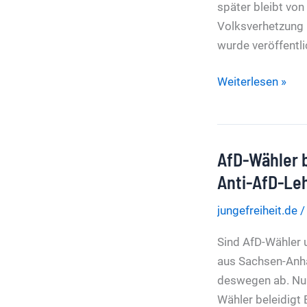
später bleibt von
Volksverhetzung 
wurde veröffentl
Weder
Weiterlesen »
Hochverrat
noch
Volksverhetzung
AfD-Wähler b
Potsdamer
Treffen:
Anti-AfD-Le
Ermittler
jungefreiheit.de
fanden
nicht
Sind AfD-Wähler 
einmal
aus Sachsen-Anha
einen
deswegen ab. Nun
Anfangsverdacht
Wähler beleidigt 