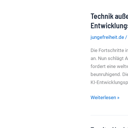
Technik auße
Entwicklun
jungefreiheit.de
Die Fortschritte
an. Nun schlägt 
fordert eine welt
beunruhigend. Die
KI-Entwicklungsp
Technik
Weiterlesen »
außer
Kontrolle?
Chatbot-