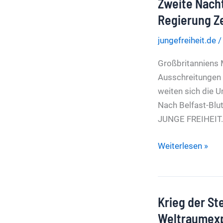
Zweite Nacht
Entwickler
fordert
Regierung Z
weltweite
jungefreiheit.de
KI-
Entwicklungspau
Großbritanniens M
Ausschreitungen 
weiten sich die U
Nach Belfast-Blut
JUNGE FREIHEIT.
Zweite
Weiterlesen »
Nacht
der
Krawalle
Krieg der St
Nach
Belfast-
Weltraumexp