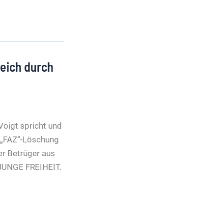
leich durch
Voigt spricht und
r „FAZ“-Löschung
er Betrüger aus
f JUNGE FREIHEIT.