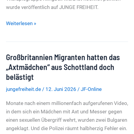
wurde veröffentlich auf JUNGE FREIHEIT.
Nullnummer-
Weiterlesen »
Gipfel
in
Berlin
Großbritannien Migranten hatten das
Die
Therapiegruppe
„Axtmädchen“ aus Schottland doch
Klingbeil-
belästigt
Merz
jungefreiheit.de
/
12. Juni 2026
/
JF-Online
ist
hochnot
Monate nach einem millionenfach aufgerufenen Video,
peinlich
in dem sich ein Mädchen mit Axt und Messer gegen
einen sexuellen Übergriff wehrt, wurden zwei Bulgaren
angeklagt. Und die Polizei räumt halbherzig Fehler ein.