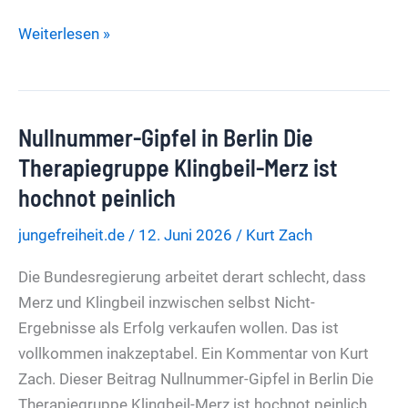
Vergangene
Weiterlesen »
Vergangenheitspolitik
Opfer
als
Nullnummer-Gipfel in Berlin Die
Instrument
der
Therapiegruppe Klingbeil-Merz ist
Politik
hochnot peinlich
jungefreiheit.de
/
12. Juni 2026
/
Kurt Zach
Die Bundesregierung arbeitet derart schlecht, dass
Merz und Klingbeil inzwischen selbst Nicht-
Ergebnisse als Erfolg verkaufen wollen. Das ist
vollkommen inakzeptabel. Ein Kommentar von Kurt
Zach. Dieser Beitrag Nullnummer-Gipfel in Berlin Die
Therapiegruppe Klingbeil-Merz ist hochnot peinlich