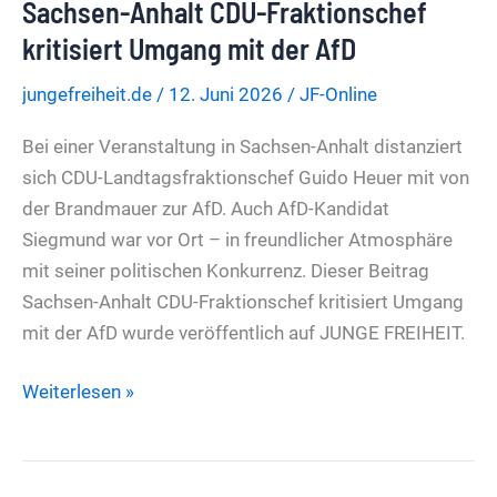
Sachsen-Anhalt CDU-Fraktionschef
Ex-
Chefredakteur
kritisiert Umgang mit der AfD
Casdorff
jungefreiheit.de
/
12. Juni 2026
/
JF-Online
hat
nach
Bei einer Veranstaltung in Sachsen-Anhalt distanziert
KI-
sich CDU-Landtagsfraktionschef Guido Heuer mit von
Text
der Brandmauer zur AfD. Auch AfD-Kandidat
Schreibverbot
Siegmund war vor Ort – in freundlicher Atmosphäre
im
mit seiner politischen Konkurrenz. Dieser Beitrag
Tagesspiegel
Sachsen-Anhalt CDU-Fraktionschef kritisiert Umgang
mit der AfD wurde veröffentlich auf JUNGE FREIHEIT.
Sachsen-
Weiterlesen »
Anhalt
CDU-
Fraktionschef