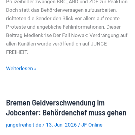
Polizeibilder zwangen BBC, ARD und ZDF zur Reaktion.
Doch statt das Behördenversagen aufzuarbeiten,
richteten die Sender den Blick vor allem auf rechte
Proteste und angebliche Fehlinformationen. Dieser
Beitrag Medienkrise Der Fall Nowak: Verdrängung auf
allen Kanälen wurde veröffentlich auf JUNGE
FREIHEIT.
Medienkrise
Weiterlesen »
Der
Fall
Nowak:
Bremen Geldverschwendung im
Verdrängung
auf
Jobcenter: Behördenchef muss gehen
allen
jungefreiheit.de
/
13. Juni 2026
/
JF-Online
Kanälen