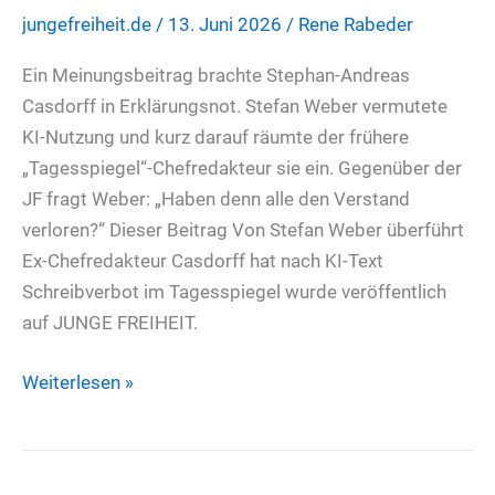
jungefreiheit.de
/
13. Juni 2026
/
Rene Rabeder
Remigration
ab
Ein Meinungsbeitrag brachte Stephan-Andreas
Casdorff in Erklärungsnot. Stefan Weber vermutete
KI-Nutzung und kurz darauf räumte der frühere
„Tagesspiegel“-Chefredakteur sie ein. Gegenüber der
JF fragt Weber: „Haben denn alle den Verstand
verloren?“ Dieser Beitrag Von Stefan Weber überführt
Ex-Chefredakteur Casdorff hat nach KI-Text
Schreibverbot im Tagesspiegel wurde veröffentlich
auf JUNGE FREIHEIT.
Von
Weiterlesen »
Stefan
Weber
überführt