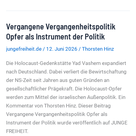
um
Neutralitätsgebot
Berliner
Vergangene Vergangenheitspolitik
Uni
geht
Opfer als Instrument der Politik
gegen
jungefreiheit.de
/
12. Juni 2026
/
Thorsten Hinz
Linken-
Kongress
Die Holocaust-Gedenkstätte Yad Vashem expandiert
vor
nach Deutschland. Dabei verliert die Bewirtschaftung
–
der NS-Zeit seit Jahren aus guten Gründen an
zugunsten
gesellschaftlicher Prägekraft. Die Holocaust-Opfer
der
werden zum Mittel der israelischen Außenpolitik. Ein
AfD
Kommentar von Thorsten Hinz. Dieser Beitrag
Vergangene Vergangenheitspolitik Opfer als
Instrument der Politik wurde veröffentlich auf JUNGE
FREIHEIT.