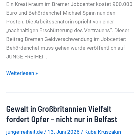
Ein Kreativraum im Bremer Jobcenter kostet 900.000
Euro und Behördenchef Michael Spinn nun den
Posten. Die Arbeitssenatorin spricht von einer
„nachhaltigen Erschütterung des Vertrauens“. Dieser
Beitrag Bremen Geldverschwendung im Jobcenter:
Behördenchef muss gehen wurde veröffentlich auf
JUNGE FREIHEIT.
Bremen
Weiterlesen »
Geldverschwendung
im
Jobcenter:
Gewalt in Großbritannien Vielfalt
Behördenchef
muss
fordert Opfer – nicht nur in Belfast
gehen
jungefreiheit.de
/
13. Juni 2026
/
Kuba Kruszakin