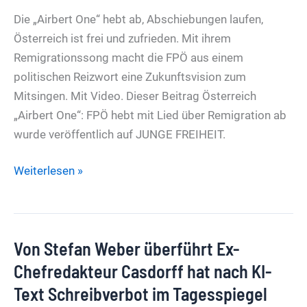
nur
Die „Airbert One“ hebt ab, Abschiebungen laufen,
in
Österreich ist frei und zufrieden. Mit ihrem
Belfast
Remigrationssong macht die FPÖ aus einem
politischen Reizwort eine Zukunftsvision zum
Mitsingen. Mit Video. Dieser Beitrag Österreich
„Airbert One“: FPÖ hebt mit Lied über Remigration ab
wurde veröffentlich auf JUNGE FREIHEIT.
Österreich
Weiterlesen »
„Airbert
One“:
FPÖ
Von Stefan Weber überführt Ex-
hebt
mit
Chefredakteur Casdorff hat nach KI-
Lied
Text Schreibverbot im Tagesspiegel
über