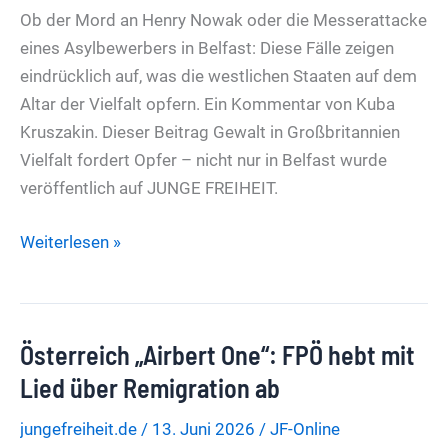
Ob der Mord an Henry Nowak oder die Messerattacke
eines Asylbewerbers in Belfast: Diese Fälle zeigen
eindrücklich auf, was die westlichen Staaten auf dem
Altar der Vielfalt opfern. Ein Kommentar von Kuba
Kruszakin. Dieser Beitrag Gewalt in Großbritannien
Vielfalt fordert Opfer – nicht nur in Belfast wurde
veröffentlich auf JUNGE FREIHEIT.
Gewalt
Weiterlesen »
in
Großbritannien
Vielfalt
Österreich „Airbert One“: FPÖ hebt mit
fordert
Opfer
Lied über Remigration ab
–
jungefreiheit.de
/
13. Juni 2026
/
JF-Online
nicht