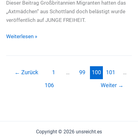
Dieser Beitrag Großbritannien Migranten hatten das
„Axtmädchen“ aus Schottland doch belästigt wurde
veröffentlich auf JUNGE FREIHEIT.
Großbritannien
Weiterlesen »
Migranten
hatten
das
„Axtmädchen“
←
Zurück
1
…
99
100
101
…
aus
106
Weiter
→
Schottland
doch
belästigt
Copyright © 2026 unsreicht.es