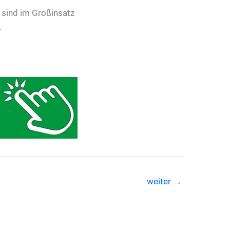
e sind im Großinsatz
.
weiter
→