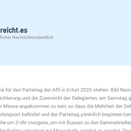
reicht.es
licher Nachrichtenüberblick
 die für den Parteitag der AfD in Erfurt 2026 stehen. Bild Nu
leichterung und die Zuversicht der Delegierten, am Samstag 
ter Messe angekommen zu sein, so dass die Mehrheit der Del
ungsort befindet und der Parteitag pünktlich beginnen kann
he um 3 Uhr morgens, um mit Bussen zu den Sammelstellen
er Polizei eskortiert zur Messehalle geleitet zu werden. Doc